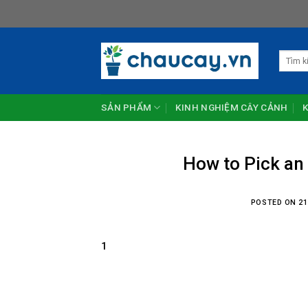
Skip
to
content
Tìm
kiếm:
SẢN PHẨM
KINH NGHIỆM CÂY CẢNH
How to Pick an
POSTED ON
21
1