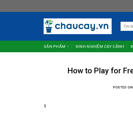
Skip
to
content
Tìm
kiếm:
SẢN PHẨM
KINH NGHIỆM CÂY CẢNH
How to Play for Fr
POSTED O
1