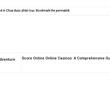
ed in
Chưa được phân loại
. Bookmark the
permalink
.
Score Online Online Casinos: A Comprehensive G
Adventure