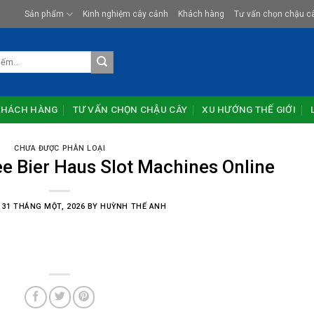
Sản phẩm
Kinh nghiệm cây cảnh
Khách hàng
Tư vấn chọn chậu c
KHÁCH HÀNG
TƯ VẤN CHỌN CHẬU CÂY
XU HƯỚNG THẾ GIỚI
CHƯA ĐƯỢC PHÂN LOẠI
ee Bier Haus Slot Machines Online
N
31 THÁNG MỘT, 2026
BY
HUỲNH THẾ ANH