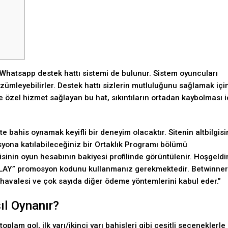
a Whatsapp destek hattı sistemi de bulunur. Sistem oyuncuları
ümleyebilirler. Destek hattı sizlerin mutluluğunu sağlamak içi
 özel hizmet sağlayan bu hat, sıkıntıların ortadan kaybolması i
e bahis oynamak keyifli bir deneyim olacaktır. Sitenin altbilgis
syona katılabileceğiniz bir Ortaklık Programı bölümü
inin oyun hesabının bakiyesi profilinde görüntülenir. Hoşgeldi
PLAY” promosyon kodunu kullanmanız gerekmektedir. Betwinner
a havalesi ve çok sayıda diğer ödeme yöntemlerini kabul eder.”
ıl Oynanır?
plam gol, ilk yarı/ikinci yarı bahisleri gibi çeşitli seçeneklerle