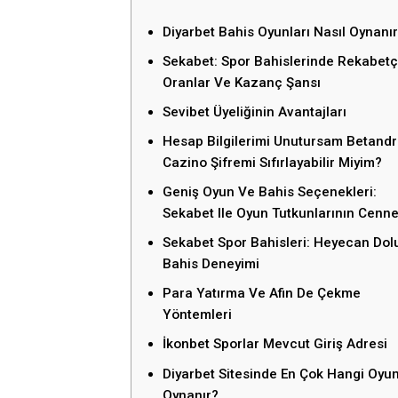
Diyarbet Bahis Oyunları Nasıl Oynanı
Sekabet: Spor Bahislerinde Rekabetç
Oranlar Ve Kazanç Şansı
Sevibet Üyeliğinin Avantajları
Hesap Bilgilerimi Unutursam Betand
Cazino Şifremi Sıfırlayabilir Miyim?
Geniş Oyun Ve Bahis Seçenekleri:
Sekabet Ile Oyun Tutkunlarının Cenne
Sekabet Spor Bahisleri: Heyecan Dol
Bahis Deneyimi
Para Yatırma Ve Afin De Çekme
Yöntemleri
İkonbet Sporlar Mevcut Giriş Adresi
Diyarbet Sitesinde En Çok Hangi Oyun
Oynanır?