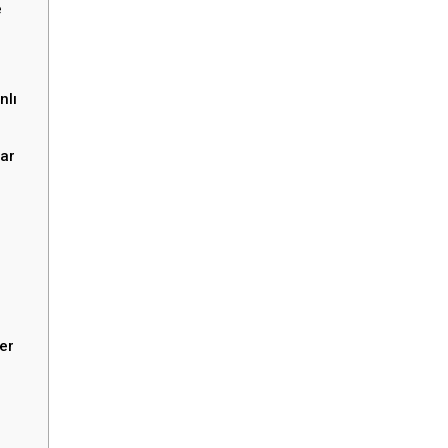
e
nlı
ar
er