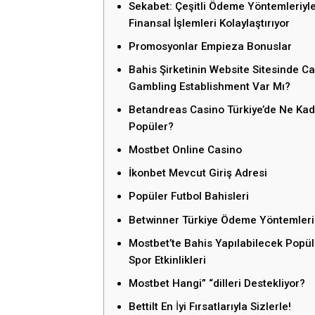
Sekabet: Çeşitli Ödeme Yöntemleriyl
Finansal İşlemleri Kolaylaştırıyor
Promosyonlar Empieza Bonuslar
Bahis Şirketinin Website Sitesinde Ca
Gambling Establishment Var Mı?
Betandreas Casino Türkiye’de Ne Kad
Popüler?
Mostbet Online Casino
İkonbet Mevcut Giriş Adresi
Popüler Futbol Bahisleri
Betwinner Türkiye Ödeme Yöntemleri
Mostbet’te Bahis Yapılabilecek Popül
Spor Etkinlikleri
Mostbet Hangi” “dilleri Destekliyor?
Bettilt En İyi Fırsatlarıyla Sizlerle!