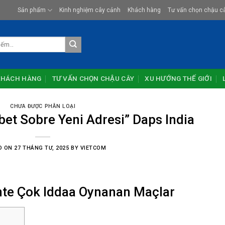
Sản phẩm
Kinh nghiệm cây cảnh
Khách hàng
Tư vấn chọn chậu c
KHÁCH HÀNG
TƯ VẤN CHỌN CHẬU CÂY
XU HƯỚNG THẾ GIỚI
CHƯA ĐƯỢC PHÂN LOẠI
onbet Sobre Yeni Adresi” Daps India
D ON
27 THÁNG TƯ, 2025
BY
VIETCOM
nte Çok Iddaa Oynanan Maçlar