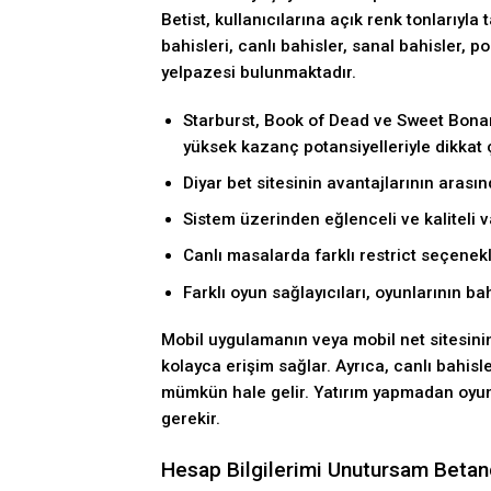
Betist, kullanıcılarına açık renk tonlarıyl
bahisleri, canlı bahisler, sanal bahisler, p
yelpazesi bulunmaktadır.
Starburst, Book of Dead ve Sweet Bonan
yüksek kazanç potansiyelleriyle dikkat 
Diyar bet sitesinin avantajlarının aras
Sistem üzerinden eğlenceli ve kaliteli
Canlı masalarda farklı restrict seçenek
Farklı oyun sağlayıcıları, oyunlarının bah
Mobil uygulamanın veya mobil net sitesini
kolayca erişim sağlar. Ayrıca, canlı bahisl
mümkün hale gelir. Yatırım yapmadan oyunl
gerekir.
Hesap Bilgilerimi Unutursam Betand