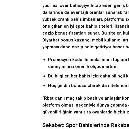
your ex lover bahisçiye hitap eden geniş 
dallarında da avantajlı oranlar sunarak farkl
yüksek oranlı bahis imkanları, platformu se
öne çıkan en iyi spor bahis siteleri, lisan
cazip bonus fırsatları sunar. Bu siteler, k
Diyarbet bonus kazanç, mobil kullanıcılar
yapmayı daha cazip hale getiriyor
basarib
Promosyon kodu ile maksimum toplam bo
deneyiminizi önemli ölçüde artırır.
Bu bilgiler, her bahis için daha bilinçli
Hoş geldin bonusu olarak da nitelendiril
“Rbet canlı maç takip basit ve anlaşılır kon
platform olması nedeniyle dünya çapında er
güvenilirliğinin yanı sıra oyunlarda hiç
Sekabet: Spor Bahislerinde Rekabe