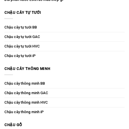
CHẬU CÂY TỰ TƯỚI
Chậu cây tự tưới BB
Chậu cây tự tưới GAC
Chậu cây tự tưới HVC
Chậu cây tự tưới iP
CHẬU CÂY THÔNG MINH
Chậu cây thông minh BB
Chậu cây thông minh GAC
Chậu cây thông minh HVC
Chậu cây thông minh iP
CHẬU GỖ