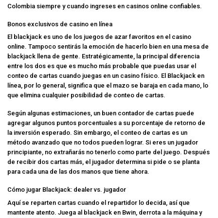
Colombia siempre y cuando ingreses en casinos online confiables.
Bonos exclusivos de casino en línea
El blackjack es uno de los juegos de azar favoritos en el casino
online. Tampoco sentirás la emoción de hacerlo bien en una mesa de
blackjack llena de gente. Estratégicamente, la principal diferencia
entre los dos es que es mucho más probable que puedas usar el
conteo de cartas cuando juegas en un casino físico. El Blackjack en
línea, por lo general, significa que el mazo se baraja en cada mano, lo
que elimina cualquier posibilidad de conteo de cartas.
Según algunas estimaciones, un buen contador de cartas puede
agregar algunos puntos porcentuales a su porcentaje de retorno de
la inversión esperado. Sin embargo, el conteo de cartas es un
método avanzado que no todos pueden lograr. Si eres un jugador
principiante, no extrañarás no tenerlo como parte del juego. Después
de recibir dos cartas más, el jugador determina si pide o se planta
para cada una de las dos manos que tiene ahora.
Cómo jugar Blackjack: dealer vs. jugador
Aquí se reparten cartas cuando el repartidor lo decida, así que
mantente atento. Juega al blackjack en Bwin, derrota a la máquina y