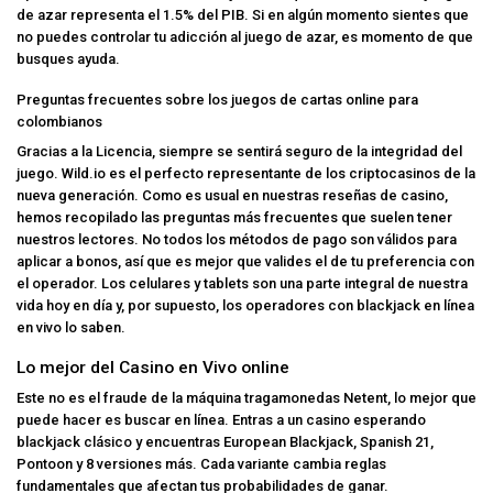
de azar representa el 1.5% del PIB. Si en algún momento sientes que
no puedes controlar tu adicción al juego de azar, es momento de que
busques ayuda.
Preguntas frecuentes sobre los juegos de cartas online para
colombianos
Gracias a la Licencia, siempre se sentirá seguro de la integridad del
juego. Wild.io es el perfecto representante de los criptocasinos de la
nueva generación. Como es usual en nuestras reseñas de casino,
hemos recopilado las preguntas más frecuentes que suelen tener
nuestros lectores. No todos los métodos de pago son válidos para
aplicar a bonos, así que es mejor que valides el de tu preferencia con
el operador. Los celulares y tablets son una parte integral de nuestra
vida hoy en día y, por supuesto, los operadores con blackjack en línea
en vivo lo saben.
Lo mejor del Casino en Vivo online
Este no es el fraude de la máquina tragamonedas Netent, lo mejor que
puede hacer es buscar en línea. Entras a un casino esperando
blackjack clásico y encuentras European Blackjack, Spanish 21,
Pontoon y 8 versiones más. Cada variante cambia reglas
fundamentales que afectan tus probabilidades de ganar.