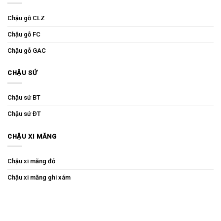
Chậu gỗ CLZ
Chậu gỗ FC
Chậu gỗ GAC
CHẬU SỨ
Chậu sứ BT
Chậu sứ ĐT
CHẬU XI MĂNG
Chậu xi măng đỏ
Chậu xi măng ghi xám