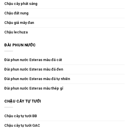
Chậu cây phát sáng
Chậu đất nung
Chậu giả mây đan
Chậu lechuza
ĐÀI PHUN NƯỚC
Đài phun nước Esteras màu đá cát
Đài phun nước Esteras màu đá đen
Đài phun nước Esteras màu đá tự nhiên
Đài phun nước Esteras màu thép gỉ
CHẬU CÂY TỰ TƯỚI
Chậu cây tự tưới BB
Chậu cây tự tưới GAC