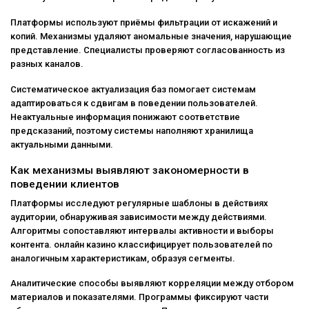
Платформы используют приёмы фильтрации от искажений и
копий. Механизмы удаляют аномальные значения, нарушающие
представление. Специалисты проверяют согласованность из
разных каналов.
Систематическое актуализация баз помогает системам
адаптироваться к сдвигам в поведении пользователей.
Неактуальные информация понижают соответствие
предсказаний, поэтому системы наполняют хранилища
актуальными данными.
Как механизмы выявляют закономерности в
поведении клиентов
Платформы исследуют регулярные шаблоны в действиях
аудитории, обнаруживая зависимости между действиями.
Алгоритмы сопоставляют интервалы активности и выборы
контента. онлайн казино классифицирует пользователей по
аналогичным характеристикам, образуя сегменты.
Аналитические способы выявляют корреляции между отбором
материалов и показателями. Программы фиксируют части