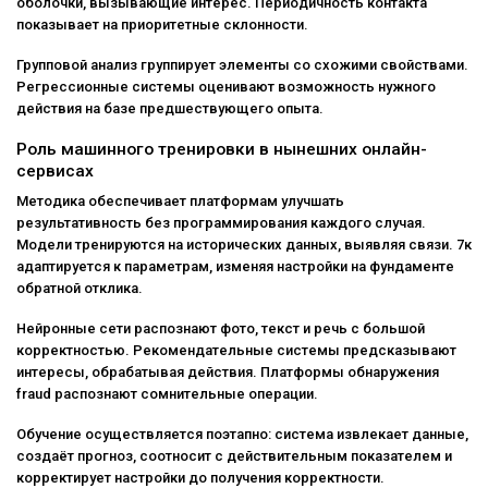
оболочки, вызывающие интерес. Периодичность контакта
показывает на приоритетные склонности.
Групповой анализ группирует элементы со схожими свойствами.
Регрессионные системы оценивают возможность нужного
действия на базе предшествующего опыта.
Роль машинного тренировки в нынешних онлайн-
сервисах
Методика обеспечивает платформам улучшать
результативность без программирования каждого случая.
Модели тренируются на исторических данных, выявляя связи. 7к
адаптируется к параметрам, изменяя настройки на фундаменте
обратной отклика.
Нейронные сети распознают фото, текст и речь с большой
корректностью. Рекомендательные системы предсказывают
интересы, обрабатывая действия. Платформы обнаружения
fraud распознают сомнительные операции.
Обучение осуществляется поэтапно: система извлекает данные,
создаёт прогноз, соотносит с действительным показателем и
корректирует настройки до получения корректности.