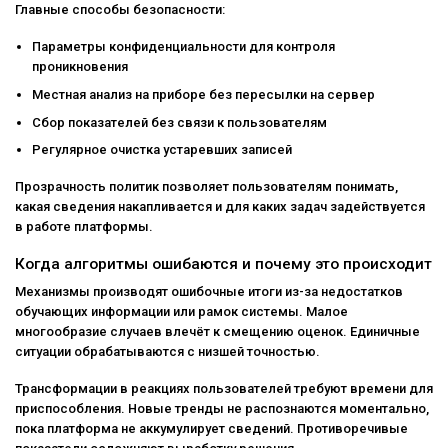
Главные способы безопасности:
Параметры конфиденциальности для контроля
проникновения
Местная анализ на приборе без пересылки на сервер
Сбор показателей без связи к пользователям
Регулярное очистка устаревших записей
Прозрачность политик позволяет пользователям понимать,
какая сведения накапливается и для каких задач задействуется
в работе платформы.
Когда алгоритмы ошибаются и почему это происходит
Механизмы производят ошибочные итоги из-за недостатков
обучающих информации или рамок системы. Малое
многообразие случаев влечёт к смещению оценок. Единичные
ситуации обрабатываются с низшей точностью.
Трансформации в реакциях пользователей требуют времени для
приспособления. Новые тренды не распознаются моментально,
пока платформа не аккумулирует сведений. Противоречивые