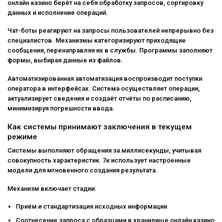
онлайн казино берёт на себя обработку запросов, сортировку
данных и исполнение операций.
Чат-боты реагируют на запросы пользователей непрерывно без
специалистов. Механизмы категоризируют приходящие
сообщения, перенаправляя их в службы. Программы заполняют
формы, выбирая данные из файлов.
Автоматизированная автоматизация воспроизводит поступки
оператора в интерфейсах. Система осуществляет операции,
актуализирует сведения и создаёт отчёты по расписанию,
минимизируя погрешности ввода.
Как системы принимают заключения в текущем
режиме
Системы выполняют обращения за миллисекунды, учитывая
совокупность характеристик. 7к использует настроенные
модели для мгновенного создания результата.
Механизм включает стадии:
Приём и стандартизация исходных информации
Соотнесение запроса с образцами в хранилище онлайн казино