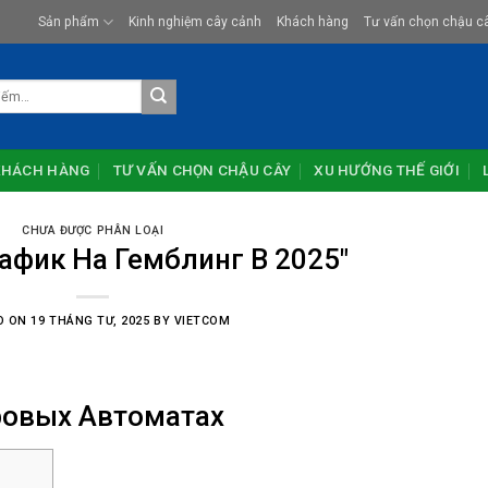
Sản phẩm
Kinh nghiệm cây cảnh
Khách hàng
Tư vấn chọn chậu c
KHÁCH HÀNG
TƯ VẤN CHỌN CHẬU CÂY
XU HƯỚNG THẾ GIỚI
CHƯA ĐƯỢC PHÂN LOẠI
афик На Гемблинг В 2025″
D ON
19 THÁNG TƯ, 2025
BY
VIETCOM
гровых Автоматах