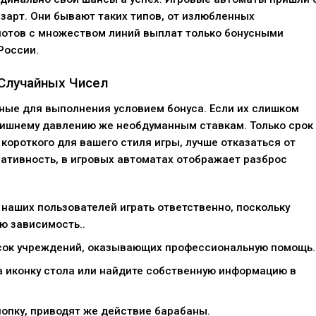
азарт. Они бывают таких типов, от излюбленных
отов с множеством линий выплат только бонусными
 России
.
 Случайных Чисел
ные для выполнения условием бонуса. Если их слишком
злишнему давлению же необдуманным ставкам. Только срок
ороткого для вашего стиля игры, лучше отказаться от
иативность, в игровых автоматах отображает разброс
наших пользователей играть ответственно, поскольку
ю зависимость..
исок учреждений, оказывающих профессиональную помощь.
а иконку стола или найдите собственную информацию в
опку, приводят же действие барабаны.