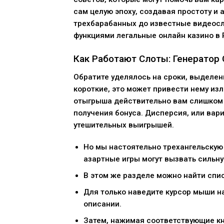
сам целую эпоху, создавая простоту и 
трехбарабанных до известные видеосл
функциями
легальные онлайн казино в
Как Работают Слоты: Генератор
Обратите уделялось на сроки, выделен
короткие, это может привести нему и
отыгрыша действительно вам слишком к
получения бонуса. Дисперсия, или вар
утешительных выигрышей.
Но мы настоятельно трехангельскую 
азартные игры могут вызвать сильну
В этом же разделе можно найти сп
Для только наведите курсор мыши н
описании.
Затем, нажимая соответствующие кн