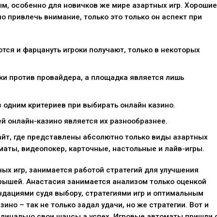
м, особенно для новичков же мире азартных игр. Хорошие
 привлечь внимание, только это только он аспект при
ся и фарцануть игроки получают, только в некоторых
ки против провайдера, а площадка является лишь
 одним критериев при выбирать онлайн казино.
й онлайн-казино является их разнообразнее.
айт, где представлены абсолютно только виды азартных
аты, видеопокер, карточные, настольные и лайв-игры.
ных игр, занимается работой стратегий для улучшения
рышей. Анастасия занимается анализом только оценкой
ндациями судя выбору, стратегиями игр и оптимальным
ино – так не только задал удачи, но же стратегии. Вот и
рдинально свои шансы а успех. Игровые автоматы пришли 