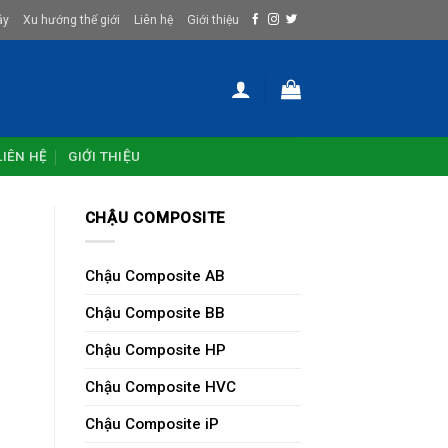
ây
Xu hướng thế giới
Liên hệ
Giới thiệu
LIÊN HỆ
GIỚI THIỆU
CHẬU COMPOSITE
Chậu Composite AB
Chậu Composite BB
Chậu Composite HP
Chậu Composite HVC
Chậu Composite iP