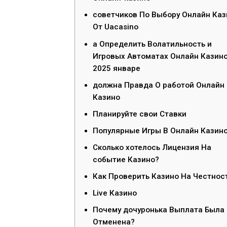
советчиков По Выбору Онлайн Каз
От Uacasino
а Определить Волатильность и
Игровых Автоматах Онлайн Казин
2025 январе
должна Правда О работой Онлайн
Казино
Планируйте свои Ставки
Популярные Игры В Онлайн Казин
Сколько хотелось Лицензия На
событие Казино?
Как Проверить Казино На Честнос
Live Казино
Почему дочуронька Выплата Была
Отменена?