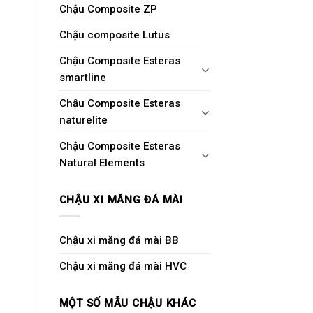
Chậu Composite ZP
Chậu composite Lutus
Chậu Composite Esteras
smartline
Chậu Composite Esteras
naturelite
Chậu Composite Esteras
Natural Elements
CHẬU XI MĂNG ĐÁ MÀI
Chậu xi măng đá mài BB
Chậu xi măng đá mài HVC
MỘT SỐ MẪU CHẬU KHÁC