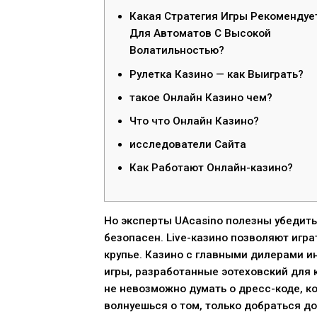
Какая Стратегия Игры Рекомендуе
Для Автоматов С Высокой
Волатильностью?
Рулетка Казино — как Выиграть?
такое Онлайн Казино чем?
Что что Онлайн Казино?
исследователи Сайта
Как Работают Онлайн-казино?
Но эксперты UAcasino полезны убедитьс
безопасен. Live-казино позволяют игра
крупье. Казино с главными дилерами и
игры, разработанные эотеховский для к
не невозможно думать о дресс-коде, ко
волнуешься о том, только добраться до