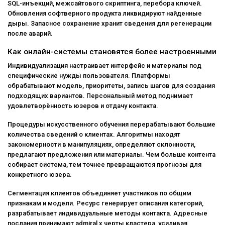
SQL-инъекций, межсайтового скриптинга, перебора ключей.
Обновления софтверного продукта ликвидируют найденные
дыры. Запасное сохранение хранит сведения для регенерации
после аварий.
Как онлайн-системы становятся более настроенными
Индивидуализация настраивает интерфейс и материалы под
специфические нужды пользователя. Платформы
обрабатывают модель, приоритеты, запись шагов для создания
подходящих вариантов. Персональный метод поднимает
удовлетворённость юзеров и отдачу контакта.
Процедуры искусственного обучения перерабатывают большие
количества сведений о клиентах. Алгоритмы находят
закономерности в манипуляциях, определяют склонности,
предлагают предложения или материалы. Чем больше контента
собирает система, тем точнее превращаются прогнозы для
конкретного юзера.
Сегментация клиентов объединяет участников по общим
признакам и модели. Ресурс генерирует описания категорий,
разрабатывает индивидуальные методы контакта. Адресные
послания принимают admiral x черты кластера, усиливая