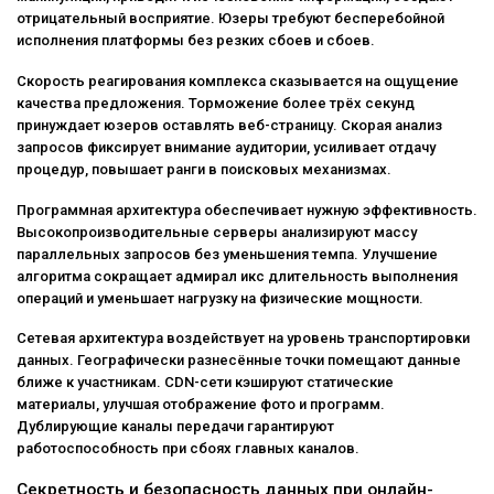
отрицательный восприятие. Юзеры требуют бесперебойной
исполнения платформы без резких сбоев и сбоев.
Скорость реагирования комплекса сказывается на ощущение
качества предложения. Торможение более трёх секунд
принуждает юзеров оставлять веб-страницу. Скорая анализ
запросов фиксирует внимание аудитории, усиливает отдачу
процедур, повышает ранги в поисковых механизмах.
Программная архитектура обеспечивает нужную эффективность.
Высокопроизводительные серверы анализируют массу
параллельных запросов без уменьшения темпа. Улучшение
алгоритма сокращает адмирал икс длительность выполнения
операций и уменьшает нагрузку на физические мощности.
Сетевая архитектура воздействует на уровень транспортировки
данных. Географически разнесённые точки помещают данные
ближе к участникам. CDN-сети кэшируют статические
материалы, улучшая отображение фото и программ.
Дублирующие каналы передачи гарантируют
работоспособность при сбоях главных каналов.
Секретность и безопасность данных при онлайн-