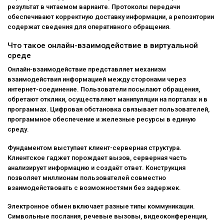
результат в читаемом варианте. Протоколы передачи
обеспечивают корректную доставку информации, а репозитории
содержат сведения для оперативного обращения.
Что такое онлайн-взаимодействие в виртуальной
среде
Онлайн-взаимодействие представляет механизм
взаимодействия информацией между сторонами через
интернет-соединение. Пользователи посылают обращения,
обретают отклики, осуществляют манипуляции на порталах и в
программах. Цифровая обстановка связывает пользователей,
программное обеспечение и железные ресурсы в единую
среду.
Фундаментом выступает клиент-серверная структура.
Клиентское гаджет порождает вызов, серверная часть
анализирует информацию и создаёт ответ. Конструкция
позволяет миллионам пользователей совместно
взаимодействовать с возможностями без задержек.
Электронное обмен включает разные типы коммуникации.
Символьные послания, речевые вызовы, видеоконференции,