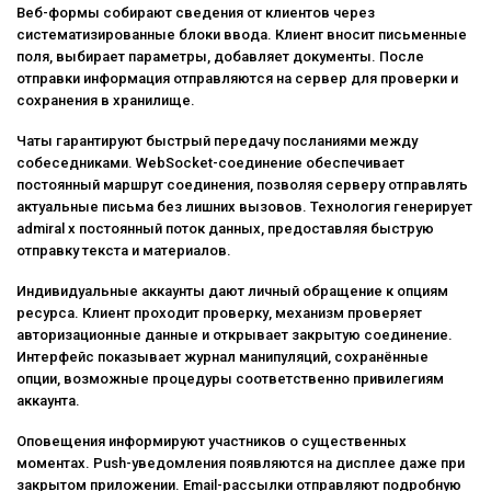
Веб-формы собирают сведения от клиентов через
систематизированные блоки ввода. Клиент вносит письменные
поля, выбирает параметры, добавляет документы. После
отправки информация отправляются на сервер для проверки и
сохранения в хранилище.
Чаты гарантируют быстрый передачу посланиями между
собеседниками. WebSocket-соединение обеспечивает
постоянный маршрут соединения, позволяя серверу отправлять
актуальные письма без лишних вызовов. Технология генерирует
admiral x постоянный поток данных, предоставляя быструю
отправку текста и материалов.
Индивидуальные аккаунты дают личный обращение к опциям
ресурса. Клиент проходит проверку, механизм проверяет
авторизационные данные и открывает закрытую соединение.
Интерфейс показывает журнал манипуляций, сохранённые
опции, возможные процедуры соответственно привилегиям
аккаунта.
Оповещения информируют участников о существенных
моментах. Push-уведомления появляются на дисплее даже при
закрытом приложении. Email-рассылки отправляют подробную