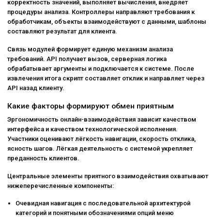
корректность значений, выполняет вычисления, внедряет
процедуры анализа. Контроллеры направляют требования к
обработчикам, объекты взаимодействуют с данными, шаблоны
составляют результат для клиента.
Связь модулей формирует единую механизм анализа
требований. API получает вызов, серверная логика
обрабатывает аргументы и подключается к системе. После
извлечения итога скрипт составляет отклик и направляет через
API назад клиенту.
Какие факторы формируют обмен приятным
Эргономичность онлайн-взаимодействия зависит качеством
интерфейса и качеством технологической исполнения.
Участники оценивают лёгкость навигации, скорость отклика,
ясность шагов. Лёгкая деятельность с системой укрепляет
преданность клиентов.
Центральные элементы приятного взаимодействия охватывают
нижеперечисленные компоненты:
Очевидная навигация с последовательной архитектурой
категорий и понятными обозначениями опций меню