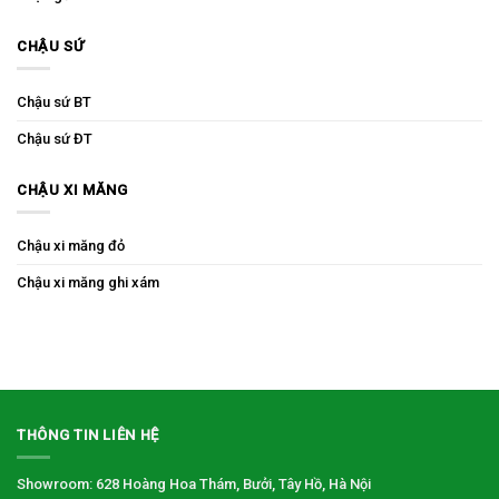
CHẬU SỨ
Chậu sứ BT
Chậu sứ ĐT
CHẬU XI MĂNG
Chậu xi măng đỏ
Chậu xi măng ghi xám
THÔNG TIN LIÊN HỆ
Showroom: 628 Hoàng Hoa Thám, Bưởi, Tây Hồ, Hà Nội