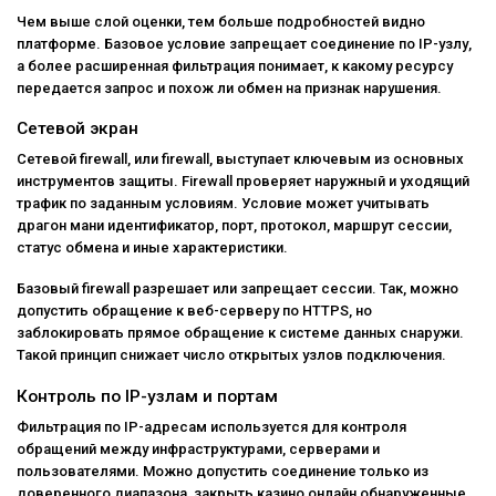
Чем выше слой оценки, тем больше подробностей видно
платформе. Базовое условие запрещает соединение по IP-узлу,
а более расширенная фильтрация понимает, к какому ресурсу
передается запрос и похож ли обмен на признак нарушения.
Сетевой экран
Сетевой firewall, или firewall, выступает ключевым из основных
инструментов защиты. Firewall проверяет наружный и уходящий
трафик по заданным условиям. Условие может учитывать
драгон мани идентификатор, порт, протокол, маршрут сессии,
статус обмена и иные характеристики.
Базовый firewall разрешает или запрещает сессии. Так, можно
допустить обращение к веб-серверу по HTTPS, но
заблокировать прямое обращение к системе данных снаружи.
Такой принцип снижает число открытых узлов подключения.
Контроль по IP-узлам и портам
Фильтрация по IP-адресам используется для контроля
обращений между инфраструктурами, серверами и
пользователями. Можно допустить соединение только из
доверенного диапазона, закрыть казино онлайн обнаруженные