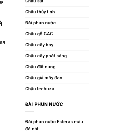
Chậu sắt
мя
Chậu thủy tinh
й
Đài phun nước
Chậu gỗ GAC
ия
Chậu cây bay
Chậu cây phát sáng
Chậu đất nung
Chậu giả mây đan
Chậu lechuza
ĐÀI PHUN NƯỚC
Đài phun nước Esteras màu
đá cát