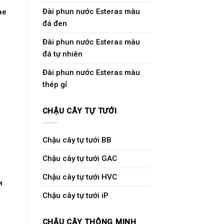
Đài phun nước Esteras màu
ве
đá đen
Đài phun nước Esteras màu
đá tự nhiên
Đài phun nước Esteras màu
thép gỉ
CHẬU CÂY TỰ TƯỚI
Chậu cây tự tưới BB
Chậu cây tự tưới GAC
Chậu cây tự tưới HVC
и
Chậu cây tự tưới iP
CHẬU CÂY THÔNG MINH