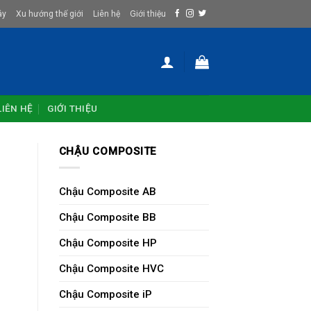
ây
Xu hướng thế giới
Liên hệ
Giới thiệu
LIÊN HỆ
GIỚI THIỆU
CHẬU COMPOSITE
Chậu Composite AB
Chậu Composite BB
Chậu Composite HP
Chậu Composite HVC
Chậu Composite iP