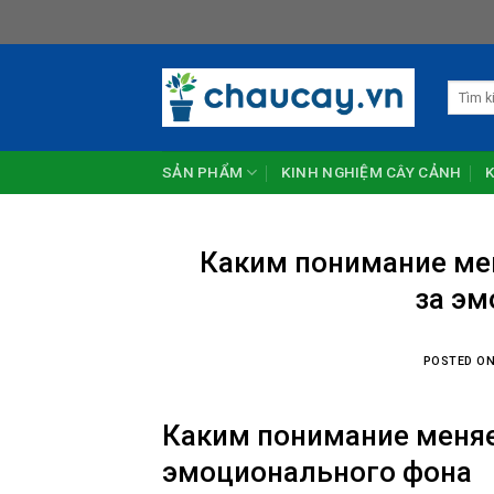
Skip
to
content
Tìm
kiếm:
SẢN PHẨM
KINH NGHIỆM CÂY CẢNH
Каким понимание мен
за эм
POSTED O
Каким понимание меняе
эмоционального фона