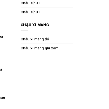
Chậu sứ BT
Chậu sứ ĐT
CHẬU XI MĂNG
ра
Chậu xi măng đỏ
о
Chậu xi măng ghi xám
м
ние