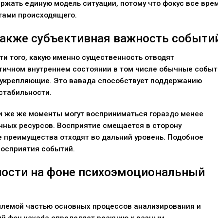
ержать единую модель ситуации, потому что фокус все вре
тами происходящего.
также субъективная важность событи
и того, какую именно существенность отводят
тичном внутреннем состоянии в том числе обычные событ
 укрепляющие. Это вавада способствует поддержанию
стабильности.
и же же моменты могут восприниматься гораздо менее
ных ресурсов. Восприятие смещается в сторону
е преимущества отходят во дальний уровень. Подобное
восприятия событий.
ости на фоне психоэмоциональный
млемой частью основных процессов анализирования и
й фон vavada определяет реакцию к разным