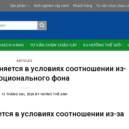
Sản phẩm
Kinh nghiệm cây cảnh
Khách hàng
Tư vấn chọn chậu c
KHÁCH HÀNG
TƯ VẤN CHỌN CHẬU CÂY
XU HƯỚNG THẾ GIỚI
ARTICLES
яется в условиях соотношении из-
оционального фона
N
13 THÁNG HAI, 2026
BY
HUỲNH THẾ ANH
тся в условиях соотношении из-за