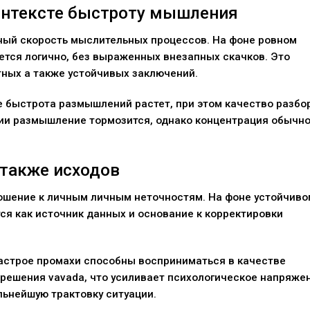
онтексте быстроту мышления
ный скорость мыслительных процессов. На фоне ровном
ется логично, без выраженных внезапных скачков. Это
тных а также устойчивых заключений.
 быстрота размышлений растет, при этом качество разбо
нии размышление тормозится, однако концентрация обычн
 также исходов
ошение к личным личным неточностям. На фоне устойчиво
я как источник данных и основание к корректировки
астрое промахи способны восприниматься в качестве
решения vavada, что усиливает психологическое напряже
ьнейшую трактовку ситуации.