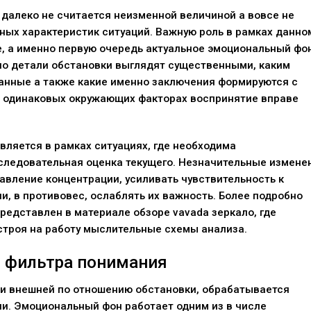
далеко не считается неизменной величиной а вовсе не
ных характеристик ситуаций. Важную роль в рамках данно
, а именно первую очередь актуальное эмоциональный фон
но детали обстановки выглядят существенными, каким
анные а также какие именно заключения формируются с
ях одинаковых окружающих факторах воспринятие вправе
ляется в рамках ситуациях, где необходима
оследовательная оценка текущего. Незначительные измене
вление концентрации, усиливать чувствительность к
, в противовес, ослаблять их важность. Более подробно
представлен в материале обзоре
vavada зеркало
, где
строя на работу мыслительные схемы анализа.
й фильтра понимания
и внешней по отношению обстановки, обрабатывается
и. Эмоциональный фон работает одним из в числе