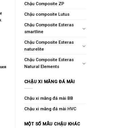
Chậu Composite ZP
м
Chậu composite Lutus
.
Chậu Composite Esteras
smartline
Chậu Composite Esteras
naturelite
Chậu Composite Esteras
Natural Elements
ния
CHẬU XI MĂNG ĐÁ MÀI
Chậu xi măng đá mài BB
Chậu xi măng đá mài HVC
MỘT SỐ MẪU CHẬU KHÁC