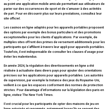
au point une application mobile amicale permettant aux utilisateurs de
parier sur des occurrences de sport et de s’amuser à des activités
de pari. Pour en découvrir plus sur leurs prestations, consultez leur
site officiel
.
Les casinos en ligne adaptés pour les appareils portables proposent
des options par exemple des bonus particuliers et des promotions
exceptionnelles pour les clients d’applications. Par exemple, de
multiples sites offrent des primes de versement additionnels pour les
participants qui s’affilient à travers leur appli pour appareils portables.
Toutefois, il est indispensable de consulter les clauses d’usage pour
éviter les malentendus.
En année 2024, la régulation des divertissements en ligne a été
réalisée à actualisée dans divers pays pour ajouter des orientations
précises sur les applications pour appareils portables. Les autorités
de supervision, par exemple la Instance des jeux du Royaume-Uni,
veillent à ce que les espaces conforment des normes de protection
strictes. Pour davantage d’informations sur la législation des paris en
ligne, visitez
The New York Times
.
Il est crucial pour les participants de opter des maisons de jeu en
ligne autorisés et renommés, notamment lorsqu’ils se servent des