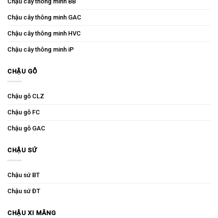
Chậu cây thông minh BB
Chậu cây thông minh GAC
Chậu cây thông minh HVC
Chậu cây thông minh iP
CHẬU GỖ
Chậu gỗ CLZ
Chậu gỗ FC
Chậu gỗ GAC
CHẬU SỨ
Chậu sứ BT
Chậu sứ ĐT
CHẬU XI MĂNG