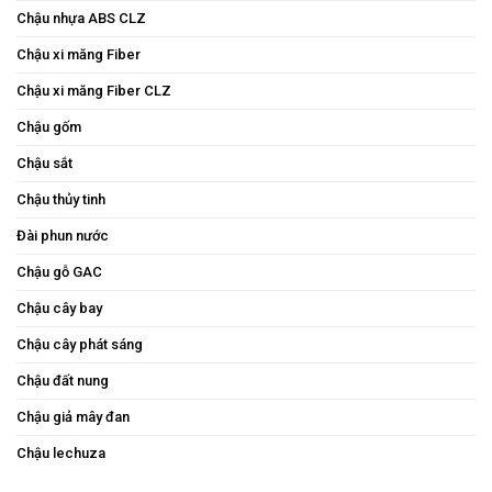
Chậu nhựa ABS CLZ
Chậu xi măng Fiber
Chậu xi măng Fiber CLZ
Chậu gốm
Chậu sắt
Chậu thủy tinh
Đài phun nước
Chậu gỗ GAC
Chậu cây bay
Chậu cây phát sáng
Chậu đất nung
Chậu giả mây đan
Chậu lechuza