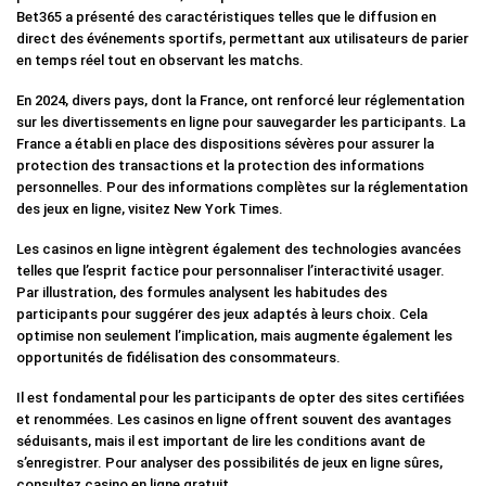
Bet365 a présenté des caractéristiques telles que le diffusion en
direct des événements sportifs, permettant aux utilisateurs de parier
en temps réel tout en observant les matchs.
En 2024, divers pays, dont la France, ont renforcé leur réglementation
sur les divertissements en ligne pour sauvegarder les participants. La
France a établi en place des dispositions sévères pour assurer la
protection des transactions et la protection des informations
personnelles. Pour des informations complètes sur la réglementation
des jeux en ligne, visitez
New York Times
.
Les casinos en ligne intègrent également des technologies avancées
telles que l’esprit factice pour personnaliser l’interactivité usager.
Par illustration, des formules analysent les habitudes des
participants pour suggérer des jeux adaptés à leurs choix. Cela
optimise non seulement l’implication, mais augmente également les
opportunités de fidélisation des consommateurs.
Il est fondamental pour les participants de opter des sites certifiées
et renommées. Les casinos en ligne offrent souvent des avantages
séduisants, mais il est important de lire les conditions avant de
s’enregistrer. Pour analyser des possibilités de jeux en ligne sûres,
consultez
casino en ligne gratuit
.