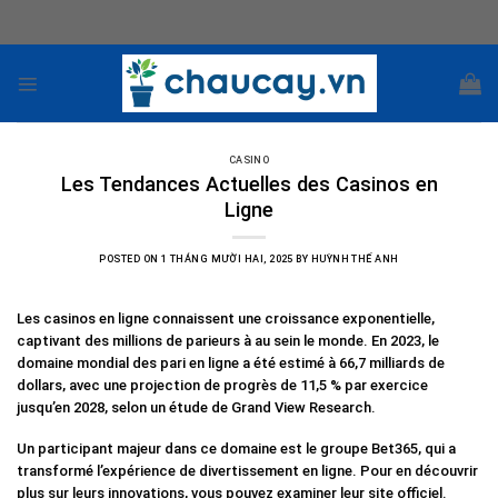
Skip
to
content
CASINO
Les Tendances Actuelles des Casinos en
Ligne
POSTED ON
1 THÁNG MƯỜI HAI, 2025
BY
HUỲNH THẾ ANH
Les casinos en ligne connaissent une croissance exponentielle,
captivant des millions de parieurs à au sein le monde. En 2023, le
domaine mondial des pari en ligne a été estimé à 66,7 milliards de
dollars, avec une projection de progrès de 11,5 % par exercice
jusqu’en 2028, selon un étude de Grand View Research.
Un participant majeur dans ce domaine est le groupe Bet365, qui a
transformé l’expérience de divertissement en ligne. Pour en découvrir
plus sur leurs innovations, vous pouvez examiner leur
site officiel
.