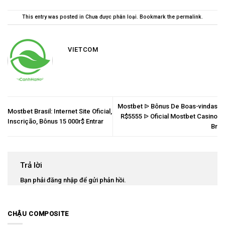
This entry was posted in
Chưa được phân loại
. Bookmark the
permalink
.
VIETCOM
Mostbet ᐉ Bônus De Boas-vindas
Mostbet Brasil: Internet Site Oficial,
R$5555 ᐉ Oficial Mostbet Casino
Inscrição, Bônus 15 000r$ Entrar
Br
Trả lời
Bạn phải
đăng nhập
để gửi phản hồi.
CHẬU COMPOSITE