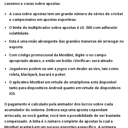
cassinos e casas sobre apostas.
A casa sobre apostas tem um grande número de séries de cricket
e campeonatos em apostas esportivas.
O limite do multiplicador sobre apostas é х5. 000 com adhesión
volatilidade.
Esta é uma visão abrangente das grandes maneiras de arriesgar no
esporte.
Com código promocional da MostBet, digite-o no campo
apropriado abaixo, e então um botão «Verificar» será ativado.
Jogadores podem se unir a jogos com dealer ao vivo, tais como
roleta, blackjack, bacará e poker.
O aplicativo Mostbet em virtude de smartphone está disponível
tanto para dispositivos Android quanto em virtude de dispositivos
iOS.
O pagamento é calculado pela animador dos lucros sobre cada
acumulador do sistema. Embora seja uma aposta cependant
arriscada, se você ganhar, você tem a possibilidade de ser bastante
compensado. A linha é o número complete de apostas la cual a
Mostbet aceitará em um suceso esportivo específico. A primeira