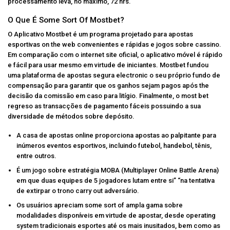
processamento leva, no máximo, 72 hrs.
O Que É Some Sort Of Mostbet?
O Aplicativo Mostbet é um programa projetado para apostas
esportivas on the web convenientes e rápidas e jogos sobre cassino.
Em comparação com o internet site oficial, o aplicativo móvel é rápido
e fácil para usar mesmo em virtude de iniciantes. Mostbet fundou
uma plataforma de apostas segura electronic o seu próprio fundo de
compensação para garantir que os ganhos sejam pagos após the
decisão da comissão em caso para litígio. Finalmente, o most bet
regreso as transacções de pagamento fáceis possuindo a sua
diversidade de métodos sobre depósito.
A casa de apostas online proporciona apostas ao palpitante para
inúmeros eventos esportivos, incluindo futebol, handebol, tênis,
entre outros.
É um jogo sobre estratégia MOBA (Multiplayer Online Battle Arena)
em que duas equipes de 5 jogadores lutam entre si” “na tentativa
de extirpar o trono carry out adversário.
Os usuários apreciam some sort of ampla gama sobre
modalidades disponíveis em virtude de apostar, desde operating
system tradicionais esportes até os mais inusitados, bem como as