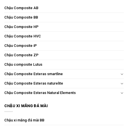
Chậu Composite AB
Chậu Composite BB
Chậu Composite HP
Chậu Composite HVC
Chậu Composite iP
Chậu Composite ZP
Chậu composite Lutus
Chậu Composite Esteras smartline
Chậu Composite Esteras naturelite
Chậu Composite Esteras Natural Elements
CHẬU XI MĂNG ĐÁ MÀI
Chậu xi măng đá mài BB