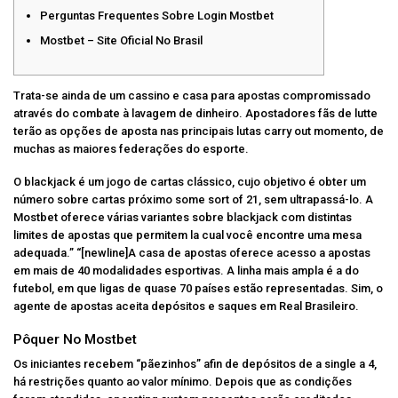
Perguntas Frequentes Sobre Login Mostbet
Mostbet – Site Oficial No Brasil
Trata-se ainda de um cassino e casa para apostas compromissado
através do combate à lavagem de dinheiro. Apostadores fãs de lutte
terão as opções de aposta nas principais lutas carry out momento, de
muchas as maiores federações do esporte.
O blackjack é um jogo de cartas clássico, cujo objetivo é obter um
número sobre cartas próximo some sort of 21, sem ultrapassá-lo. A
Mostbet oferece várias variantes sobre blackjack com distintas
limites de apostas que permitem la cual você encontre uma mesa
adequada.” “[newline]A casa de apostas oferece acesso a apostas
em mais de 40 modalidades esportivas. A linha mais ampla é a do
futebol, em que ligas de quase 70 países estão representadas. Sim, o
agente de apostas aceita depósitos e saques em Real Brasileiro.
Pôquer No Mostbet
Os iniciantes recebem “pãezinhos” afin de depósitos de a single a 4,
há restrições quanto ao valor mínimo. Depois que as condições