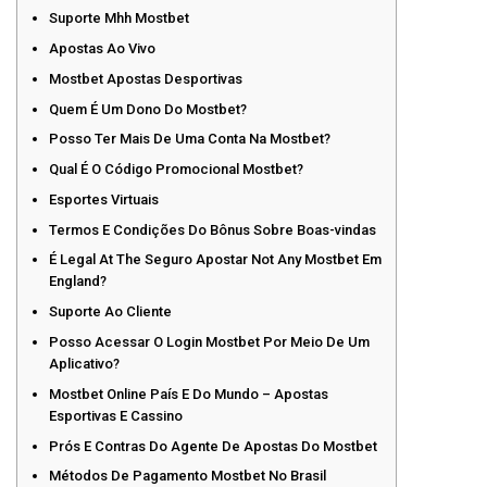
Suporte Mhh Mostbet
Apostas Ao Vivo
Mostbet Apostas Desportivas
Quem É Um Dono Do Mostbet?
Posso Ter Mais De Uma Conta Na Mostbet?
Qual É O Código Promocional Mostbet?
Esportes Virtuais
Termos E Condições Do Bônus Sobre Boas-vindas
É Legal At The Seguro Apostar Not Any Mostbet Em
England?
Suporte Ao Cliente
Posso Acessar O Login Mostbet Por Meio De Um
Aplicativo?
Mostbet Online País E Do Mundo – Apostas
Esportivas E Cassino
Prós E Contras Do Agente De Apostas Do Mostbet
Métodos De Pagamento Mostbet No Brasil