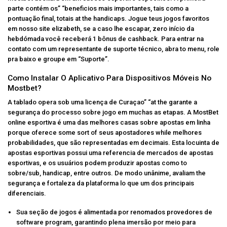
parte contém os” “beneficios mais importantes, tais como a
pontuação final, totais at the handicaps. Jogue teus jogos favoritos
em nosso site elizabeth, se a caso lhe escapar, zero início da
hebdómada você receberá 1 bônus de cashback. Para entrar na
contato com um representante de suporte técnico, abra to menu, role
pra baixo e groupe em “Suporte”.
Como Instalar O Aplicativo Para Dispositivos Móveis No
Mostbet?
A tablado opera sob uma licença de Curaçao” “at the garante a
segurança do processo sobre jogo em muchas as etapas. A MostBet
online esportiva é uma das melhores casas sobre apostas em linha
porque oferece some sort of seus apostadores while melhores
probabilidades, que são representadas em decimais. Esta locuinta de
apostas esportivas possui uma referencia de mercados de apostas
esportivas, e os usuários podem produzir apostas como to
sobre/sub, handicap, entre outros. De modo unânime, avaliam the
segurança e fortaleza da plataforma lo que um dos principais
diferenciais.
Sua seção de jogos é alimentada por renomados provedores de
software program, garantindo plena imersão por meio para