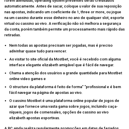
forem atendidas, operating system presentes serão creditados
automaticamente. Antes de sacar, coloque u valor de sua reposição
nas apostas, indicando um coeficiente de 1, three or more, ou jogue
na um cassino durante esse dinheiro no ano de qualquer slot, esporte
virtual ou cassino ao vivo. A verificação não só melhora a segurança
da conta, porém também permite um processamento mais rápido das
retiradas.
Nem todas as apostas precisam ser jogadas, mas é preciso
adivinhar quase tudo para vencer.
Ao visitar to site oficial da Mostbet, você é recebido com alguma
interface elegante elizabeth amigável que é fácil de navegar.
Chama a atenção dos usuários a grande quantidade para Mostbet
online video games e
O structure da plataforma é feito de forma” “profissional e é bem
fácil navegar na página de apostas ao vivo.
O cassino Mostbet é uma plataforma online popular de jogos de
azar que fornece uma vasta gama sobre jogos, incluindo caça-
níqueis, jogos de comensales, opções de cassino ao vivo
elizabeth apostas esportivas.
A BC ainda realiza regularmente promoções em datas de feriados