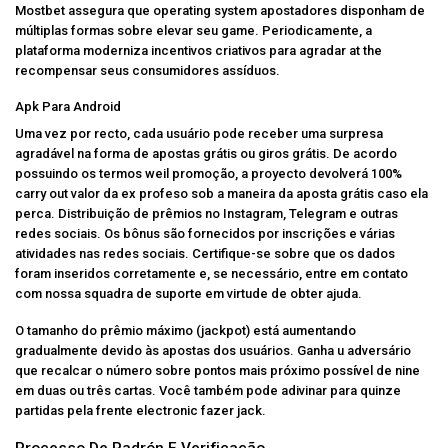
Mostbet assegura que operating system apostadores disponham de
múltiplas formas sobre elevar seu game. Periodicamente, a
plataforma moderniza incentivos criativos para agradar at the
recompensar seus consumidores assíduos.
Apk Para Android
Uma vez por recto, cada usuário pode receber uma surpresa
agradável na forma de apostas grátis ou giros grátis. De acordo
possuindo os termos weil promoção, a proyecto devolverá 100%
carry out valor da ex profeso sob a maneira da aposta grátis caso ela
perca. Distribuição de prêmios no Instagram, Telegram e outras
redes sociais. Os bônus são fornecidos por inscrições e várias
atividades nas redes sociais. Certifique-se sobre que os dados
foram inseridos corretamente e, se necessário, entre em contato
com nossa squadra de suporte em virtude de obter ajuda.
O tamanho do prêmio máximo (jackpot) está aumentando
gradualmente devido às apostas dos usuários. Ganha u adversário
que recalcar o número sobre pontos mais próximo possível de nine
em duas ou três cartas. Você também pode adivinar para quinze
partidas pela frente electronic fazer jack.
Processo De Padrón E Verificação