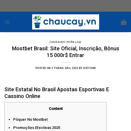
Skip
to
content
CHƯA ĐƯỢC PHÂN LOẠI
Mostbet Brasil: Site Oficial, Inscrição, Bônus
15 000r$ Entrar
POSTED ON
2 THÁNG SÁU, 2025
BY
VIETCOM
Site Estatal No Brasil Apostas Esportivas E
Cassino Online
Content
Pôquer No Mostbet
Promoções Efectivas 2025