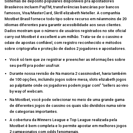
Sistemas de deposito populares disponíveis pra apostadores
Brasileiros incluem PayTM, transferências bancárias por bancos
famosos, Visa/MasterCard, Skrill elizabeth Neteller. A companhia
Mostbet Brasil fornece todo tipo sobre recurso em néanmoins de 20
idiomas diferentes para garantir acessibilidade aos seus clientes.
Dados mostram que o número de usuários registrados no site oficial
carry out Mostbet é excellent a um milhão. Trata-se de o cassino e
odaie de apostas confiável, com registro reconhecido e métodos
sobre criptografia e proteção de dados 2 jogadores e apostadores.
Você só tem que ze registrar e preencher as informações sobre
seu perfil pra poder usufruir.
Durante nossa revisão de Na maioria 2 cassinosbet, havia também
de 100 opções, incluindo jogos sobre mesa, slots elizabeth jogos
ao palpitante onde os jogadores podem jogar com” “sellers ao vivo
by way of webcam.
Na Mostbet, você pode selecionar no meio de uma grande gama
de diferentes jogos de cassino os quais são divididos numa série
de categorias importantes.
A cobertura da Winners League e Top League realizada pela
Mostbet é bem completa e lo permite apostar em melhores jogos
2 campeonatos com odds fenomenais.