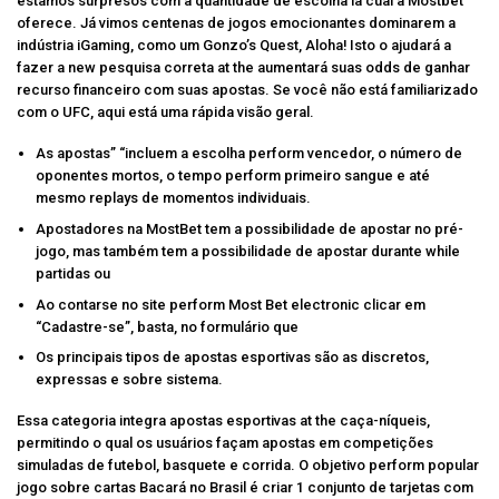
estamos surpresos com a quantidade de escolha la cual a Mostbet
oferece. Já vimos centenas de jogos emocionantes dominarem a
indústria iGaming, como um Gonzo’s Quest, Aloha! Isto o ajudará a
fazer a new pesquisa correta at the aumentará suas odds de ganhar
recurso financeiro com suas apostas. Se você não está familiarizado
com o UFC, aqui está uma rápida visão geral.
As apostas” “incluem a escolha perform vencedor, o número de
oponentes mortos, o tempo perform primeiro sangue e até
mesmo replays de momentos individuais.
Apostadores na MostBet tem a possibilidade de apostar no pré-
jogo, mas também tem a possibilidade de apostar durante while
partidas ou
Ao contarse no site perform Most Bet electronic clicar em
“Cadastre-se”, basta, no formulário que
Os principais tipos de apostas esportivas são as discretos,
expressas e sobre sistema.
Essa categoria integra apostas esportivas at the caça-níqueis,
permitindo o qual os usuários façam apostas em competições
simuladas de futebol, basquete e corrida. O objetivo perform popular
jogo sobre cartas Bacará no Brasil é criar 1 conjunto de tarjetas com