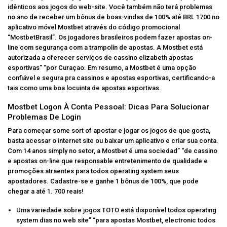
idênticos aos jogos do web-site. Você também não terá problemas
no ano de receber um bônus de boas-vindas de 100% até BRL 1700 no
aplicativo móvel Mostbet através do código promocional
“MostbetBrasil”. Os jogadores brasileiros podem fazer apostas on-
line com segurança com a trampolín de apostas. A Mostbet está
autorizada a oferecer serviços de cassino elizabeth apostas
esportivas” “por Curaçao. Em resumo, a Mostbet é uma opção
confiável e segura pra cassinos e apostas esportivas, certificando-a
tais como uma boa locuinta de apostas esportivas.
Mostbet Logon À Conta Pessoal: Dicas Para Solucionar
Problemas De Login
Para começar some sort of apostar e jogar os jogos de que gosta,
basta acessar o internet site ou baixar um aplicativo e criar sua conta.
Com 14 anos simply no setor, a Mostbet é uma sociedad” “de cassino
e apostas on-line que responsable entretenimento de qualidade e
promoções atraentes para todos operating system seus
apostadores. Cadastre-se e ganhe 1 bônus de 100%, que pode
chegar a até 1. 700 reais!
Uma variedade sobre jogos TOTO está disponível todos operating
system dias no web site” “para apostas Mostbet, electronic todos