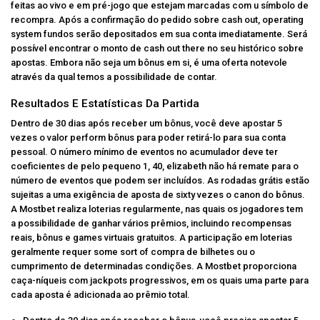
feitas ao vivo e em pré-jogo que estejam marcadas com u símbolo de
recompra. Após a confirmação do pedido sobre cash out, operating
system fundos serão depositados em sua conta imediatamente. Será
possível encontrar o monto de cash out there no seu histórico sobre
apostas. Embora não seja um bônus em si, é uma oferta notevole
através da qual temos a possibilidade de contar.
Resultados E Estatísticas Da Partida
Dentro de 30 dias após receber um bônus, você deve apostar 5
vezes o valor perform bônus para poder retirá-lo para sua conta
pessoal. O número mínimo de eventos no acumulador deve ter
coeficientes de pelo pequeno 1, 40, elizabeth não há remate para o
número de eventos que podem ser incluídos. As rodadas grátis estão
sujeitas a uma exigência de aposta de sixty vezes o canon do bônus.
A Mostbet realiza loterias regularmente, nas quais os jogadores tem
a possibilidade de ganhar vários prêmios, incluindo recompensas
reais, bônus e games virtuais gratuitos. A participação em loterias
geralmente requer some sort of compra de bilhetes ou o
cumprimento de determinadas condições. A Mostbet proporciona
caça-níqueis com jackpots progressivos, em os quais uma parte para
cada aposta é adicionada ao prêmio total.