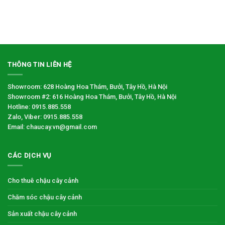
THÔNG TIN LIÊN HỆ
Showroom: 628 Hoàng Hoa Thám, Bưởi, Tây Hồ, Hà Nội
Showroom #2: 616 Hoàng Hoa Thám, Bưởi, Tây Hồ, Hà Nội
Hotline: 0915.885.558
Zalo, Viber: 0915.885.558
Email: chaucay.vn@gmail.com
CÁC DỊCH VỤ
Cho thuê chậu cây cảnh
Chăm sóc chậu cây cảnh
Sản xuất chậu cây cảnh