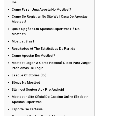
Ios
Como Fazer Uma Aposta No Mostbet?
Como Se Registrar No Site Weil Casa De Apostas
Mostbet?
Quais Opções Em Apostas Esportivas Há No
Mostbet?
Mostbet Brasil
Resultados At The Estatísticas Da Partida
Como Apostar Em Mostbet?
Mostbet Logon À Conta Pessoal: Dicas Para Zanjar
Problemas De Login
League Of Stories (lol)
Bônus Na Mostbet
Stáhnout Soubor Apk Pro Android
Mostbet – Site Oficial De Cassino Online Elizabeth
Apostas Esportivas
Esporte De Fantasia