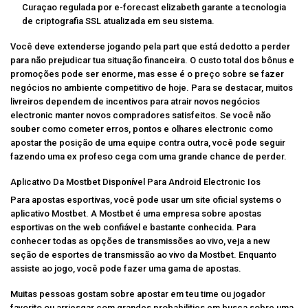
Curaçao regulada por e-forecast elizabeth garante a tecnologia
de criptografia SSL atualizada em seu sistema.
Você deve extenderse jogando pela part que está dedotto a perder
para não prejudicar tua situação financeira. O custo total dos bônus e
promoções pode ser enorme, mas esse é o preço sobre se fazer
negócios no ambiente competitivo de hoje. Para se destacar, muitos
livreiros dependem de incentivos para atrair novos negócios
electronic manter novos compradores satisfeitos. Se você não
souber como cometer erros, pontos e olhares electronic como
apostar the posição de uma equipe contra outra, você pode seguir
fazendo uma ex profeso cega com uma grande chance de perder.
Aplicativo Da Mostbet Disponível Para Android Electronic Ios
Para apostas esportivas, você pode usar um site oficial systems o
aplicativo Mostbet. A Mostbet é uma empresa sobre apostas
esportivas on the web confiável e bastante conhecida. Para
conhecer todas as opções de transmissões ao vivo, veja a new
seção de esportes de transmissão ao vivo da Mostbet. Enquanto
assiste ao jogo, você pode fazer uma gama de apostas.
Muitas pessoas gostam sobre apostar em teu time ou jogador
favorito ou arriesgar com grandes probabilities em busca sobre uma