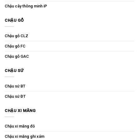
Chậu cây thông minh iP
CHẬU GỖ
Chậu gỗ CLZ
Chậu gỗ FC
Chậu gỗ GAC
CHẬU SỨ
Chậu sứ BT
Chậu sứ ĐT
CHẬU XI MĂNG
Chậu xi măng đỏ
Chậu xi măng ghi xám