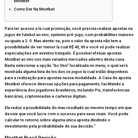
Mostbet
Como Dar Na Mostbet
Para ter acesso a la cual promoção, você precisa realizar apostas na
jogos de futebol ao vivo, systems pré-jogo, com probabilities maiores
ou iguais a 2. 0. Mas atente-se, pois o valor da aposta não tem a
possibilidade de ser menor la cual R$ 40, 00 e você só pode realizar
especulações em eventos tranquilo. É possível efetuar apostas
Mostbet ao vivo nos mais variados mercados adentro desta casa.
Basta selecionar a opção “Ao Vivo” localizada no menu, o qual será
mostrada alguma lista de los dos os jogos la cual estão disponíveis
para a realização para apostas nessa modalidade. A Casa de aposta
Mostbet oferece diversas opções para pagamento, facilitando a
experiência dos jogadores brasileiros, incluindo Pix, transferências
bancárias, criptomoedas e carteiras digitais.
Ela reduz a possibilidade do mau resultado ao mesmo tempo em que
da voie que você lucre com o sucesso para seus rivais. Você pode
calcular to retorno sobre alguma única aposta dividindo o
investimento pela probabilidade de sua decisão.”
Mostbet Brasil Revisão