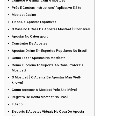
Comece A Ganhar Com A Mostbet
Prós E Contras Instructions” “aplicativo E Site
Mostbet Casino
Tipos De Apostas Esportivas
O Cassino E Casa De Apostas Mostbet É Confiável?
Apostar No Cybersport
Construtor De Apostas
Apostas Online Em Esportes Populares No Brasil
Como Fazer Apostas No Mostbet?
Como Funciona To Suporte Ao Consumidor De
Mostbet?
O Mostbet É O Agente De Apostas Mais Well-
known?
Como Acessar A Mostbet Pelo Site Móvel
Registro De Conta Mostbet No Brasil
Futebol
E-sports E Apostas Virtuais Na Casa De Aposta