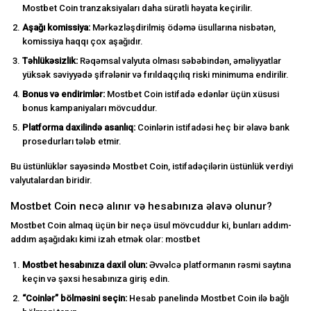
Mostbet Coin tranzaksiyaları daha sürətli həyata keçirilir.
Aşağı komissiya:
Mərkəzləşdirilmiş ödəmə üsullarına nisbətən,
komissiya haqqı çox aşağıdır.
Təhlükəsizlik:
Rəqəmsal valyuta olması səbəbindən, əməliyyatlar
yüksək səviyyədə şifrələnir və fırıldaqçılıq riski minimuma endirilir.
Bonus və endirimlər:
Mostbet Coin istifadə edənlər üçün xüsusi
bonus kampaniyaları mövcuddur.
Platforma daxilində asanlıq:
Coinlərin istifadəsi heç bir əlavə bank
prosedurları tələb etmir.
Bu üstünlüklər sayəsində Mostbet Coin, istifadəçilərin üstünlük verdiyi
valyutalardan biridir.
Mostbet Coin necə alınır və hesabınıza əlavə olunur?
Mostbet Coin almaq üçün bir neçə üsul mövcuddur ki, bunları addım-
addım aşağıdakı kimi izah etmək olar:
mostbet
Mostbet hesabınıza daxil olun:
Əvvəlcə platformanın rəsmi saytına
keçin və şəxsi hesabınıza giriş edin.
“Coinlər” bölməsini seçin:
Hesab panelində Mostbet Coin ilə bağlı