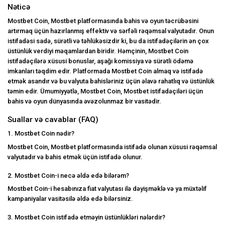
Nəticə
Mostbet Coin, Mostbet platformasında bahis və oyun təcrübəsini
artırmaq üçün hazırlanmış effektiv və sərfəli rəqəmsal valyutadır. Onun
istifadəsi sadə, sürətli və təhlükəsizdir ki, bu da istifadəçilərin ən çox
üstünlük verdiyi məqamlardan biridir. Həmçinin, Mostbet Coin
istifadəçilərə xüsusi bonuslar, aşağı komissiya və sürətli ödəmə
imkanları təqdim edir. Platformada Mostbet Coin almaq və istifadə
etmək asandır və bu valyuta bahisləriniz üçün əlavə rahatlıq və üstünlük
təmin edir. Ümumiyyətlə, Mostbet Coin, Mostbet istifadəçiləri üçün
bahis və oyun dünyasında əvəzolunmaz bir vasitədir.
Suallar və cavablar (FAQ)
1. Mostbet Coin nədir?
Mostbet Coin, Mostbet platformasında istifadə olunan xüsusi rəqəmsal
valyutadır və bahis etmək üçün istifadə olunur.
2. Mostbet Coin-i necə əldə edə bilərəm?
Mostbet Coin-i hesabınıza fiat valyutası ilə dəyişməklə və ya müxtəlif
kampaniyalar vasitəsilə əldə edə bilərsiniz.
3. Mostbet Coin istifadə etməyin üstünlükləri nələrdir?