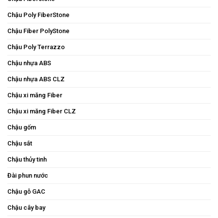
Chậu Poly FiberStone
Chậu Fiber PolyStone
Chậu Poly Terrazzo
Chậu nhựa ABS
Chậu nhựa ABS CLZ
Chậu xi măng Fiber
Chậu xi măng Fiber CLZ
Chậu gốm
Chậu sắt
Chậu thủy tinh
Đài phun nước
Chậu gỗ GAC
Chậu cây bay