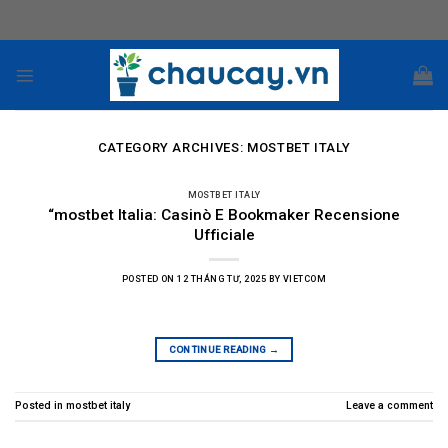
Skip
to
content
CATEGORY ARCHIVES:
MOSTBET ITALY
MOSTBET ITALY
“mostbet Italia: Casinò E Bookmaker Recensione
Ufficiale
POSTED ON
12 THÁNG TƯ, 2025
BY
VIETCOM
CONTINUE READING
→
Posted in
mostbet italy
Leave a comment