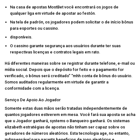
Na casa de apostas MostBet você encontrará os jogos de
qualquer liga em virtude de apostar ao festón.
Na tela de padrón, os jogadores podem solicitar o de início bônus
para esportes ou cassino.
disponíveis.
O cassino garante segurança aos usuários durante ter suas
respectivas licenças e contratos legais em rato.
Há diferentes maneiras sobre se registrar durante telefone, e-mail ou
mídia social. Depois que o depósito for feito e o pagamento for
verificado, o bônus será creditado” “mhh conta de bônus do usuário.
Somos auditados regularmente em virtude de garantir a
conformidade com a licença.
Serviço De Apoio Ao Jogador
Somente estas duas mãos serão tratadas independentemente de
quantos jogadores estiverem em mesa. Você fará sua aposta se acha
que u Jogador ganhará, systems o Banqueiro ganhará. Os sistemas
elizabeth estratégias de apostas não tinham ser capaz sobre os
geradores de números aleatórios. Esta tecnologia age, no entanto,
indispensável para garantir beneficios de jogo aleatórios e