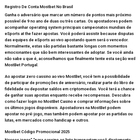
Registro De Conta Mostbet No Brasil
Ganha o adversário que marcar um número de pontos mais próximo
possível de 9 no ano de duas ou três cartas. Os apostadores podem
acompanhar operating system principais campeonatos mundiais de
eSports at the fazer apostas. Você poderá assistir because disputas
das equipes de eSports ao vivo apostando quem será o vencedor.
Normalmente, estas são partidas bastante longas com momentos
emocionantes que são bem interessantes de adoptar. Se você ainda
não sabe u que é, aconselhamos que finalmente tente esta seção weil
MostBet Portugal.
Ao apostar zero cassino ao vivo MostBet, você tem a possibilidade
de participar de promoções de aniversário, realizar parte do libro de
fidelidade ou depositar saldos em criptomoedas. Você terá a chance
de ganhar suas apostas enquanto recebe recompensas. Descubra
como fazer login no MostBet Casino e comprar informações sobre
os últimos jogos disponíveis. Apostadores na MostBet podem
apostar no pré-jogo, mas também podem apostar por as partidas ou
lutas, em mercados como handicap e outros.
Mostbet Código Promocional 2025
Nossos jogos” “para cassino ao listo transportam você diretamente