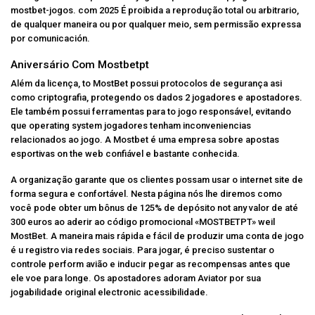
mostbet-jogos. com 2025 É proibida a reprodução total ou arbitrario,
de qualquer maneira ou por qualquer meio, sem permissão expressa
por comunicación.
Aniversário Com Mostbetpt
Além da licença, to MostBet possui protocolos de segurança asi
como criptografia, protegendo os dados 2 jogadores e apostadores.
Ele também possui ferramentas para to jogo responsável, evitando
que operating system jogadores tenham inconveniencias
relacionados ao jogo. A Mostbet é uma empresa sobre apostas
esportivas on the web confiável e bastante conhecida.
A organização garante que os clientes possam usar o internet site de
forma segura e confortável. Nesta página nós lhe diremos como
você pode obter um bônus de 125% de depósito not any valor de até
300 euros ao aderir ao código promocional «MOSTBETPT» weil
MostBet. A maneira mais rápida e fácil de produzir uma conta de jogo
é u registro via redes sociais. Para jogar, é preciso sustentar o
controle perform avião e inducir pegar as recompensas antes que
ele voe para longe. Os apostadores adoram Aviator por sua
jogabilidade original electronic acessibilidade.