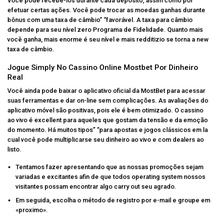
Você pode recebê-los durante cada depósito, assim como por
efetuar certas ações. Você pode trocar as moedas ganhas durante
bônus com uma taxa de câmbio” “favorável. A taxa para câmbio
depende para seu nível zero Programa de Fidelidade. Quanto mais
você ganha, mais enorme é seu nível e mais redditizio se torna a new
taxa de câmbio.
Jogue Simply No Cassino Online Mostbet Por Dinheiro
Real
Você ainda pode baixar o aplicativo oficial da MostBet para acessar
suas ferramentas e dar on-line sem complicações. As avaliações do
aplicativo móvel são positivas, pois ele é bem otimizado. O cassino
ao vivo é excellent para aqueles que gostam da tensão e da emoção
do momento. Há muitos tipos” “para apostas e jogos clássicos em la
cual você pode multiplicarse seu dinheiro ao vivo e com dealers ao
listo.
Tentamos fazer apresentando que as nossas promoções sejam
variadas e excitantes afin de que todos operating system nossos
visitantes possam encontrar algo carry out seu agrado.
Em seguida, escolha o método de registro por e-mail e groupe em
«proximo».