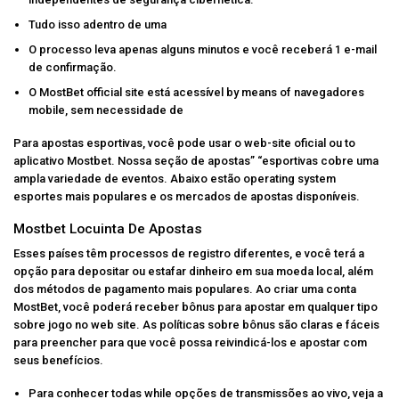
Tudo isso adentro de uma
O processo leva apenas alguns minutos e você receberá 1 e-mail
de confirmação.
O MostBet official site está acessível by means of navegadores
mobile, sem necessidade de
Para apostas esportivas, você pode usar o web-site oficial ou to
aplicativo Mostbet. Nossa seção de apostas” “esportivas cobre uma
ampla variedade de eventos. Abaixo estão operating system
esportes mais populares e os mercados de apostas disponíveis.
Mostbet Locuinta De Apostas
Esses países têm processos de registro diferentes, e você terá a
opção para depositar ou estafar dinheiro em sua moeda local, além
dos métodos de pagamento mais populares. Ao criar uma conta
MostBet, você poderá receber bônus para apostar em qualquer tipo
sobre jogo no web site. As políticas sobre bônus são claras e fáceis
para preencher para que você possa reivindicá-los e apostar com
seus benefícios.
Para conhecer todas while opções de transmissões ao vivo, veja a