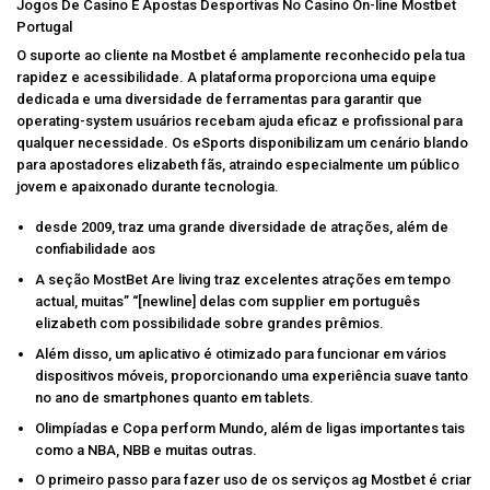
Jogos De Casino E Apostas Desportivas No Casino On-line Mostbet
Portugal
O suporte ao cliente na Mostbet é amplamente reconhecido pela tua
rapidez e acessibilidade. A plataforma proporciona uma equipe
dedicada e uma diversidade de ferramentas para garantir que
operating-system usuários recebam ajuda eficaz e profissional para
qualquer necessidade. Os eSports disponibilizam um cenário blando
para apostadores elizabeth fãs, atraindo especialmente um público
jovem e apaixonado durante tecnologia.
desde 2009, traz uma grande diversidade de atrações, além de
confiabilidade aos
A seção MostBet Are living traz excelentes atrações em tempo
actual, muitas” “[newline] delas com supplier em português
elizabeth com possibilidade sobre grandes prêmios.
Além disso, um aplicativo é otimizado para funcionar em vários
dispositivos móveis, proporcionando uma experiência suave tanto
no ano de smartphones quanto em tablets.
Olimpíadas e Copa perform Mundo, além de ligas importantes tais
como a NBA, NBB e muitas outras.
O primeiro passo para fazer uso de os serviços ag Mostbet é criar