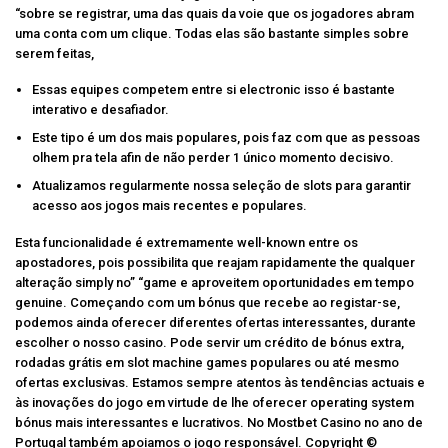
“sobre se registrar, uma das quais da voie que os jogadores abram
uma conta com um clique. Todas elas são bastante simples sobre
serem feitas,
Essas equipes competem entre si electronic isso é bastante
interativo e desafiador.
Este tipo é um dos mais populares, pois faz com que as pessoas
olhem pra tela afin de não perder 1 único momento decisivo.
Atualizamos regularmente nossa seleção de slots para garantir
acesso aos jogos mais recentes e populares.
Esta funcionalidade é extremamente well-known entre os
apostadores, pois possibilita que reajam rapidamente the qualquer
alteração simply no” “game e aproveitem oportunidades em tempo
genuine. Começando com um bónus que recebe ao registar-se,
podemos ainda oferecer diferentes ofertas interessantes, durante
escolher o nosso casino. Pode servir um crédito de bónus extra,
rodadas grátis em slot machine games populares ou até mesmo
ofertas exclusivas. Estamos sempre atentos às tendências actuais e
às inovações do jogo em virtude de lhe oferecer operating system
bónus mais interessantes e lucrativos. No Mostbet Casino no ano de
Portugal também apoiamos o jogo responsável. Copyright ©