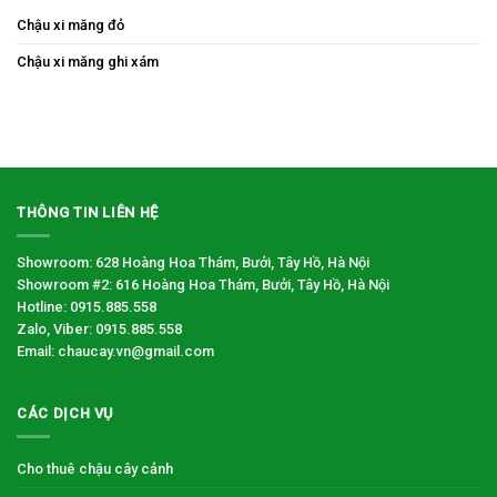
Chậu xi măng đỏ
Chậu xi măng ghi xám
THÔNG TIN LIÊN HỆ
Showroom: 628 Hoàng Hoa Thám, Bưởi, Tây Hồ, Hà Nội
Showroom #2: 616 Hoàng Hoa Thám, Bưởi, Tây Hồ, Hà Nội
Hotline: 0915.885.558
Zalo, Viber: 0915.885.558
Email: chaucay.vn@gmail.com
CÁC DỊCH VỤ
Cho thuê chậu cây cảnh