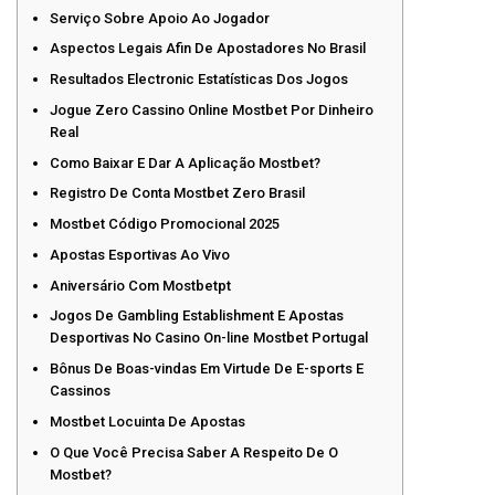
Serviço Sobre Apoio Ao Jogador
Aspectos Legais Afin De Apostadores No Brasil
Resultados Electronic Estatísticas Dos Jogos
Jogue Zero Cassino Online Mostbet Por Dinheiro
Real
Como Baixar E Dar A Aplicação Mostbet?
Registro De Conta Mostbet Zero Brasil
Mostbet Código Promocional 2025
Apostas Esportivas Ao Vivo
Aniversário Com Mostbetpt
Jogos De Gambling Establishment E Apostas
Desportivas No Casino On-line Mostbet Portugal
Bônus De Boas-vindas Em Virtude De E-sports E
Cassinos
Mostbet Locuinta De Apostas
O Que Você Precisa Saber A Respeito De O
Mostbet?