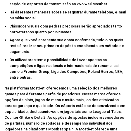
seção de esportes de transmissão ao vivo weil Mostbet.
Há diferentes maneiras sobre se registrar durante telefone, e-mail
ou mídia social.
Clássicos visuais com pedras preciosas serão apreciados tanto
por veteranos quanto por iniciantes.
Agora que você apresenta sua conta confirmada, tudo o os quais
resta é realizar seu primeiro depósito escolhendo um método de
pagamento.
Os utilizadores tem a possibilidade de fazer apostas na
competições e ligas nacionais e internacionais de renome, asi
como a Premier Group, Liga dos Campeões, Roland Garros, NBA,
entre outras.
Na plataforma Mostbet, oferecemos uma seleção dos melhores
games para diferentes perfis de jogadores. Nossa marca oferece
opções de slots, jogos de mesa e muito mais, los dos otimizados
para segurança e qualidade. Os eSports estão se desenvolvendo em
popularidade, destacando-se em jogos tais como League of Tales,
Counter-Strike e Dota 2. As opções de apostas incluem vencedores
de partidas, número de rodadas e desempenho individual dos
jogadores na plataforma Mostbet Spain. A Mostbet oferece uma