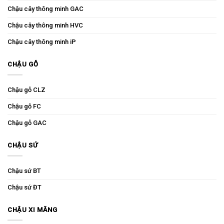
Chậu cây thông minh GAC
Chậu cây thông minh HVC
Chậu cây thông minh iP
CHẬU GỖ
Chậu gỗ CLZ
Chậu gỗ FC
Chậu gỗ GAC
CHẬU SỨ
Chậu sứ BT
Chậu sứ ĐT
CHẬU XI MĂNG