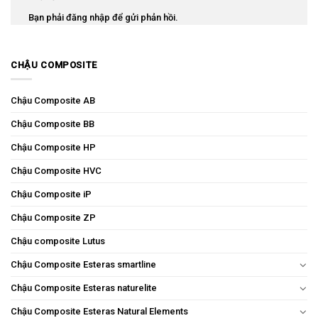
Bạn phải
đăng nhập
để gửi phản hồi.
CHẬU COMPOSITE
Chậu Composite AB
Chậu Composite BB
Chậu Composite HP
Chậu Composite HVC
Chậu Composite iP
Chậu Composite ZP
Chậu composite Lutus
Chậu Composite Esteras smartline
Chậu Composite Esteras naturelite
Chậu Composite Esteras Natural Elements