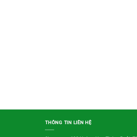
THÔNG TIN LIÊN HỆ