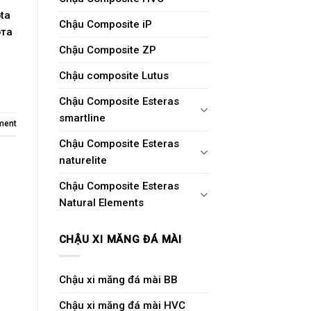
ta
Chậu Composite iP
ота
Chậu Composite ZP
Chậu composite Lutus
Chậu Composite Esteras
smartline
ment
Chậu Composite Esteras
naturelite
Chậu Composite Esteras
Natural Elements
CHẬU XI MĂNG ĐÁ MÀI
Chậu xi măng đá mài BB
Chậu xi măng đá mài HVC