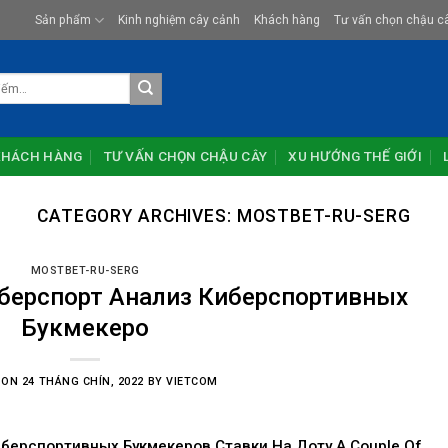
Sản phẩm
Kinh nghiệm cây cảnh
Khách hàng
Tư vấn chọn chậu c
KHÁCH HÀNG
TƯ VẤN CHỌN CHẬU CÂY
XU HƯỚNG THẾ GIỚI
CATEGORY ARCHIVES:
MOSTBET-RU-SERG
MOSTBET-RU-SERG
иберспорт Анализ Киберспортивных
Букмекеро
 ON
24 THÁNG CHÍN, 2022
BY
VIETCOM
иберспортивных Букмекеров Ставки На Доту A Couple Of