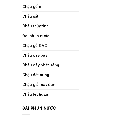
Chậu gốm
Chậu sắt
Chậu thủy tinh
Đài phun nước
Chậu gỗ GAC
Chậu cây bay
Chậu cây phát sáng
Chậu đất nung
Chậu giả mây đan
Chậu lechuza
ĐÀI PHUN NƯỚC