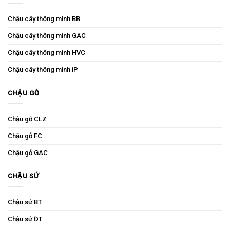
Chậu cây thông minh BB
Chậu cây thông minh GAC
Chậu cây thông minh HVC
Chậu cây thông minh iP
CHẬU GỖ
Chậu gỗ CLZ
Chậu gỗ FC
Chậu gỗ GAC
CHẬU SỨ
Chậu sứ BT
Chậu sứ ĐT