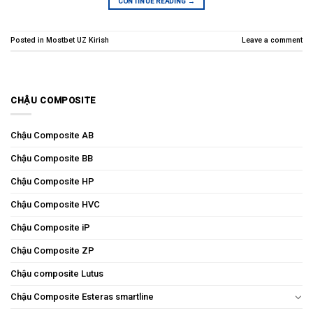
CONTINUE READING
→
Posted in
Mostbet UZ Kirish
Leave a comment
CHẬU COMPOSITE
Chậu Composite AB
Chậu Composite BB
Chậu Composite HP
Chậu Composite HVC
Chậu Composite iP
Chậu Composite ZP
Chậu composite Lutus
Chậu Composite Esteras smartline