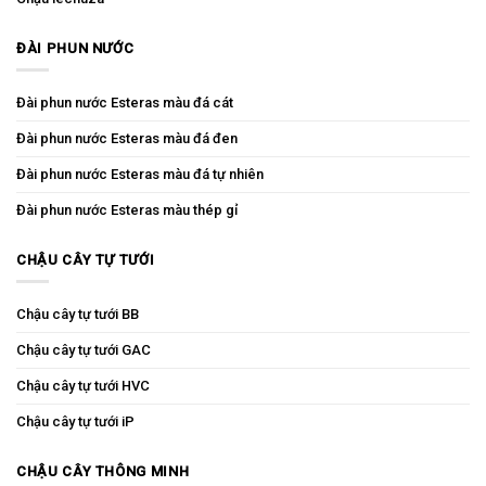
ĐÀI PHUN NƯỚC
Đài phun nước Esteras màu đá cát
Đài phun nước Esteras màu đá đen
Đài phun nước Esteras màu đá tự nhiên
Đài phun nước Esteras màu thép gỉ
CHẬU CÂY TỰ TƯỚI
Chậu cây tự tưới BB
Chậu cây tự tưới GAC
Chậu cây tự tưới HVC
Chậu cây tự tưới iP
CHẬU CÂY THÔNG MINH