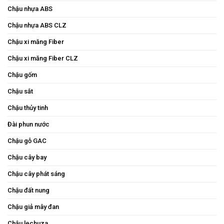
Chậu nhựa ABS
Chậu nhựa ABS CLZ
Chậu xi măng Fiber
Chậu xi măng Fiber CLZ
Chậu gốm
Chậu sắt
Chậu thủy tinh
Đài phun nước
Chậu gỗ GAC
Chậu cây bay
Chậu cây phát sáng
Chậu đất nung
Chậu giả mây đan
Chậu lechuza