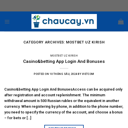
Skip
to
content
CATEGORY ARCHIVES:
MOSTBET UZ KIRISH
MOSTBET UZ KIRISH
Casino&betting App Login And Bonuses
POSTED ON
10 THÁNG SÁU, 2024
BY
VIETCOM
Casino&betting App Login And BonusesAccess can be acquired only
after registration and account replenishment. The minimum
withdrawal amount is 500 Russian rubles or the equivalent in another
currency. When registering by phone, in addition to the phone number,
you need to specify the currency of the account, and choose a bonus
– for bets or […]