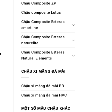
Chậu Composite ZP
Chậu composite Lutus
Chậu Composite Esteras
smartline
Chậu Composite Esteras
naturelite
Chậu Composite Esteras
r
Natural Elements
CHẬU XI MĂNG ĐÁ MÀI
Chậu xi măng đá mài BB
Chậu xi măng đá mài HVC
MỘT SỐ MẪU CHẬU KHÁC