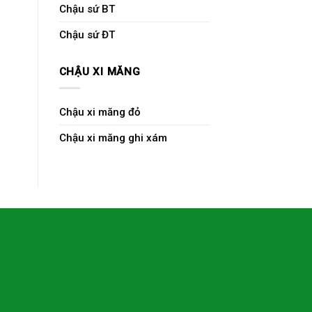
Chậu sứ BT
Chậu sứ ĐT
CHẬU XI MĂNG
Chậu xi măng đỏ
Chậu xi măng ghi xám