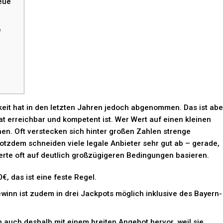
eue
e
keit hat in den letzten Jahren jedoch abgenommen. Das ist abe
hat erreichbar und kompetent ist. Wer Wert auf einen kleinen
ehen. Oft verstecken sich hinter großen Zahlen strenge
rotzdem schneiden viele legale Anbieter sehr gut ab – gerade,
rte oft auf deutlich großzügigeren Bedingungen basieren.
, das ist eine feste Regel.
inn ist zudem in drei Jackpots möglich inklusive des Bayern-
 auch deshalb mit einem breiten Angebot hervor, weil sie