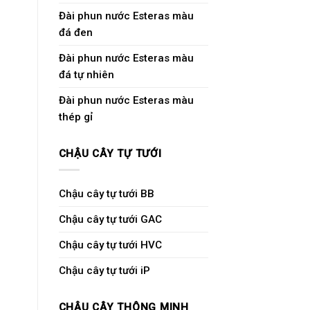
Đài phun nước Esteras màu
đá đen
Đài phun nước Esteras màu
,
đá tự nhiên
Đài phun nước Esteras màu
thép gỉ
CHẬU CÂY TỰ TƯỚI
Chậu cây tự tưới BB
Chậu cây tự tưới GAC
Chậu cây tự tưới HVC
Chậu cây tự tưới iP
CHẬU CÂY THÔNG MINH