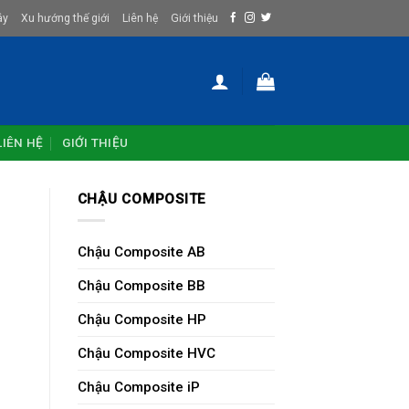
ây
Xu hướng thế giới
Liên hệ
Giới thiệu
LIÊN HỆ
GIỚI THIỆU
CHẬU COMPOSITE
Chậu Composite AB
Chậu Composite BB
Chậu Composite HP
Chậu Composite HVC
Chậu Composite iP