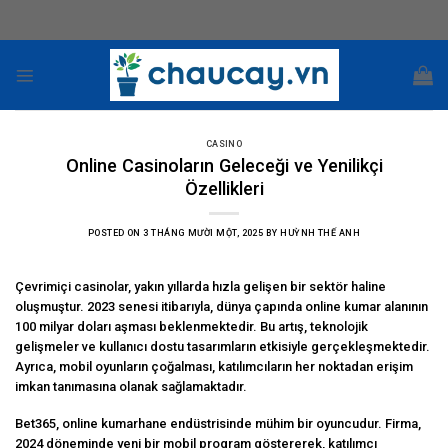
Skip
to
content
CASINO
Online Casinoların Geleceği ve Yenilikçi
Özellikleri
POSTED ON
3 THÁNG MƯỜI MỘT, 2025
BY
HUỲNH THẾ ANH
Çevrimiçi casinolar, yakın yıllarda hızla gelişen bir sektör haline
oluşmuştur. 2023 senesi itibarıyla, dünya çapında online kumar alanının
100 milyar doları aşması beklenmektedir. Bu artış, teknolojik
gelişmeler ve kullanıcı dostu tasarımların etkisiyle gerçekleşmektedir.
Ayrıca, mobil oyunların çoğalması, katılımcıların her noktadan erişim
imkan tanımasına olanak sağlamaktadır.
Bet365, online kumarhane endüstrisinde mühim bir oyuncudur. Firma,
2024 döneminde yeni bir mobil program göstererek, katılımcı