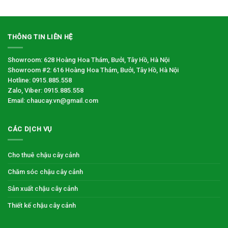
THÔNG TIN LIÊN HỆ
Showroom: 628 Hoàng Hoa Thám, Bưởi, Tây Hồ, Hà Nội
Showroom #2: 616 Hoàng Hoa Thám, Bưởi, Tây Hồ, Hà Nội
Hotline: 0915.885.558
Zalo, Viber: 0915.885.558
Email: chaucay.vn@gmail.com
CÁC DỊCH VỤ
Cho thuê chậu cây cảnh
Chăm sóc chậu cây cảnh
Sản xuất chậu cây cảnh
Thiết kế chậu cây cảnh