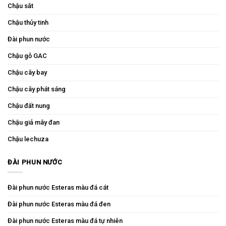
Chậu sắt
Chậu thủy tinh
Đài phun nước
Chậu gỗ GAC
Chậu cây bay
Chậu cây phát sáng
Chậu đất nung
Chậu giả mây đan
Chậu lechuza
ĐÀI PHUN NƯỚC
Đài phun nước Esteras màu đá cát
Đài phun nước Esteras màu đá đen
Đài phun nước Esteras màu đá tự nhiên