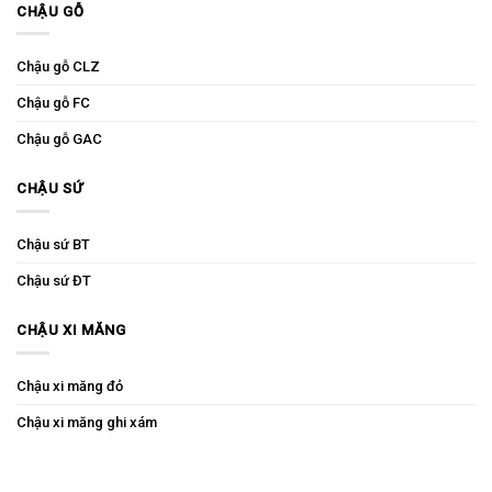
CHẬU GỖ
Chậu gỗ CLZ
Chậu gỗ FC
Chậu gỗ GAC
CHẬU SỨ
Chậu sứ BT
Chậu sứ ĐT
CHẬU XI MĂNG
Chậu xi măng đỏ
Chậu xi măng ghi xám