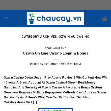
Skip
to
content
CATEGORY ARCHIVES:
OZWIN AU CASINO
OZWIN AU CASINO
Ozwin On Line Casino Login & Bonus
POSTED ON
30 THÁNG TƯ, 2025
BY
VIETCOM
Ozwin Casino Down Under ️ Play Aussie Pokies & Win Content How Will
I Create A Great Account At Ozwin Casino? Step 4 Real Money
Gambling And Security At Ozwin Casino A Favorable Bonus System
Generous Bonuses Multiple Repayment Methods Can’t Access Ozwin
On Line Casino? Here’s What You Can Do Top-tier Gambling
Collaborations Visit […]