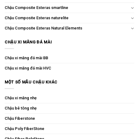
Chậu Composite Esteras smartline
Chậu Composite Esteras naturelite
Chậu Composite Esteras Natural Elements
CHẬU XI MĂNG ĐÁ MÀI
Chậu xi măng đá mài BB
Chậu xi măng đá mài HVC
MỘT SỐ MẪU CHẬU KHÁC
Chậu xi măng nhẹ
Chậu bê tông nhẹ
Chậu Fiberstone
Chậu Poly FiberStone
Chậu Fiber PolyStone