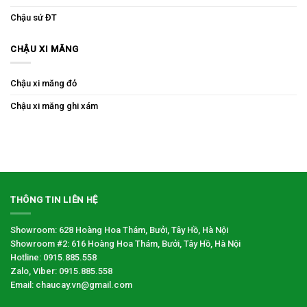
Chậu sứ ĐT
CHẬU XI MĂNG
Chậu xi măng đỏ
Chậu xi măng ghi xám
THÔNG TIN LIÊN HỆ
Showroom: 628 Hoàng Hoa Thám, Bưởi, Tây Hồ, Hà Nội
Showroom #2: 616 Hoàng Hoa Thám, Bưởi, Tây Hồ, Hà Nội
Hotline: 0915.885.558
Zalo, Viber: 0915.885.558
Email: chaucay.vn@gmail.com