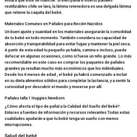
evitará que este se manche. Si bien pañal e inserto
pañales
reutilizables chile
se lava, la lámina retenedora es una delgada lámina
que retiene la caquita del bebé.
Materiales Comunes en Pañales para Recién Nacidos
Un buen ajuste y suavidad en los materiales asegurarán la comodidad
de tu bebé en todo momento. También considera su capacidad de
absorción y transpirabilidad para evitar fugas y mantener la piel seca.
A partir de esta edad tu pequeño ya habla, camina e incluso, puede
defecar en algunas ocasiones, como si fuese un niño grande. Lo más
recomendable en este caso es comprar los paquetes de pañales
grandes ya resultan mucho más económicos que los individuales.
Desde los 6 meses de edad , el bebé ya habrá comenzado a incluir
en su dieta alimentos sólidos para completar la lactancia, y a sentir la
curiosidad por descubrir el mundo y moverse por allí.
Pañales talla 1 Huggies Newborn
¿Cómo afecta el tipo de pañal a la Calidad del Sueño del Bebé?.
Enlaces a fuentes de información y recursos relevantes Todas estas
cualidades ayudarán a que tu bebé tenga un sueño con menos
interrupciones.
Salud del bebé