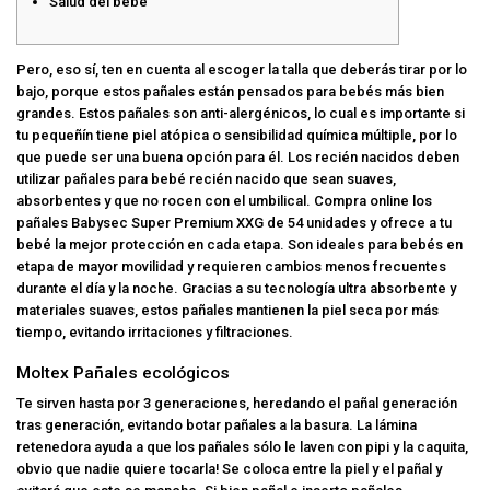
Salud del bebé
Pero, eso sí, ten en cuenta al escoger la talla que deberás tirar por lo
bajo, porque estos pañales están pensados para bebés más bien
grandes. Estos pañales son anti-alergénicos, lo cual es importante si
tu pequeñín tiene piel atópica o sensibilidad química múltiple, por lo
que puede ser una buena opción para él. Los recién nacidos deben
utilizar pañales para bebé recién nacido que sean suaves,
absorbentes y que no rocen con el umbilical. Compra online los
pañales Babysec Super Premium XXG de 54 unidades y ofrece a tu
bebé la mejor protección en cada etapa. Son ideales para bebés en
etapa de mayor movilidad y requieren cambios menos frecuentes
durante el día y la noche. Gracias a su tecnología ultra absorbente y
materiales suaves, estos pañales mantienen la piel seca por más
tiempo, evitando irritaciones y filtraciones.
Moltex Pañales ecológicos
Te sirven hasta por 3 generaciones, heredando el pañal generación
tras generación, evitando botar pañales a la basura. La lámina
retenedora ayuda a que los pañales sólo le laven con pipi y la caquita,
obvio que nadie quiere tocarla! Se coloca entre la piel y el pañal y