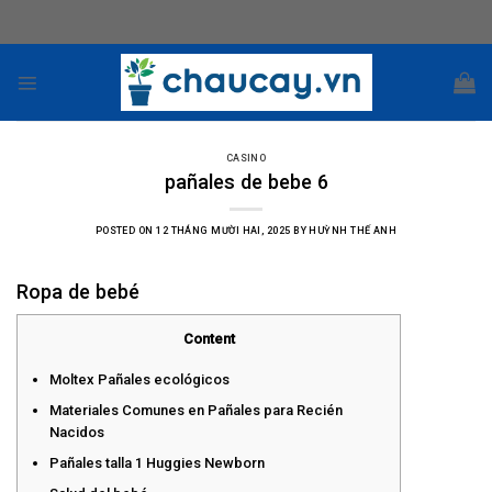
Skip
to
content
CASINO
pañales de bebe 6
POSTED ON
12 THÁNG MƯỜI HAI, 2025
BY
HUỲNH THẾ ANH
Ropa de bebé
Content
Moltex Pañales ecológicos
Materiales Comunes en Pañales para Recién
Nacidos
Pañales talla 1 Huggies Newborn