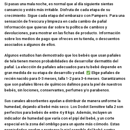
Si pasas una mala noche, es normal que al día siguiente sientas
cansancio y estés más irritable. Disfruta de cada etapa de su
crecimiento. Sigue cada etapa del embarazo con Pampers. Para una
sensación de frescura y limpieza en cada cambio de pañal
Información que quieras dar sobre tu política de cambios y
devoluciones, para mostrar en las fichas de producto. Información
sobre los medios de pago que ofreces en tu tienda, o descuentos
asociados a algunos de ellos.
Algunos estudios han demostrado que los bebés que usan pañales
de tela tienen menos probabilidades de desarrollar dermatitis del
pañal. La elección de pañales adecuados para tu bebé depende en
gran medida de su etapa de desarrollo y edad.
Elige pañales de
recién nacido para 0-3 meses, talla 1-2 para 3-6 meses. Garantizamos
que son pañales libres de químicos dañinos para la piel de nuestros
bebés, sin lociones, conservantes, perfumes y/o parabenos.
Sus canales absorbentes ayudan a distribuir de manera uniforme la
humedad, dejando al bebé más seco. Los Dodot Sensitive talla 2 son
perfectos para bebés de entre 4 y 8 kgs. Además, incluyen un
indicador de humedad que varía con el pipí del bebé, y un corte
especial en la zona del ombligo para un ajuste más cómodo. Estas
propiedades ayudan a proteger la piel sensible del bebé contra