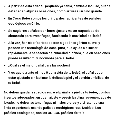
A partir de esta edad tu pequeño ya habla, camina e incluso, puede
defecar en algunas ocasiones, como si fuese un niño grande.
En Cocó Bebé somos los principales fabricantes de pañales
ecológicos en Chile.
Se sugieren pañales con buen ajuste y mayor capacidad de
absorción para evitar fugas, facilitando la movilidad del bebé.
A la vez, han sido fabricados con algodón orgánico suave, y
poseen una tecnología de canal pura, que ayuda a eliminar
rápidamente la sensación de humedad cutánea, que en ocasiones
puede resultar muy incómoda para el bebé.
¿Cuál es el mejor pañal para las noches?
Y es que durante el mes 0 de la vida de tu bebé, el pañal debe
estar ajustado sin lastimar la delicada piel y el cordón umbilical de
tu bebé.
No deben quedar espacios entre el pañal y la piel de tu bebé, con los
insertos adecuados, un buen ajuste y seguir la rutina recomendada de
lavado, no deberías tener fugas ni malos olores y disfrutar de una
linda experiencia usando pañales ecológicos reutilizables. Los
pañales ecológicos, son los ÚNICOS pañales de tela