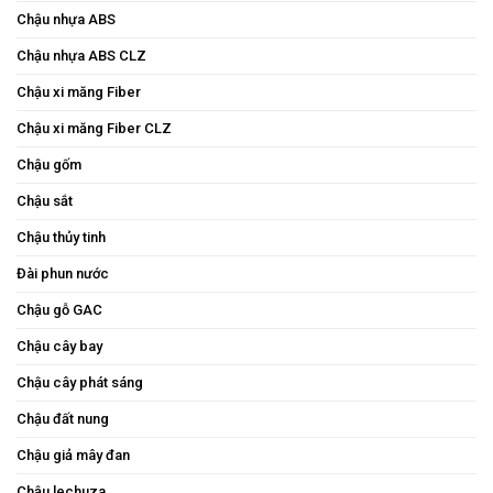
Chậu nhựa ABS
Chậu nhựa ABS CLZ
Chậu xi măng Fiber
Chậu xi măng Fiber CLZ
Chậu gốm
Chậu sắt
Chậu thủy tinh
Đài phun nước
Chậu gỗ GAC
Chậu cây bay
Chậu cây phát sáng
Chậu đất nung
Chậu giả mây đan
Chậu lechuza