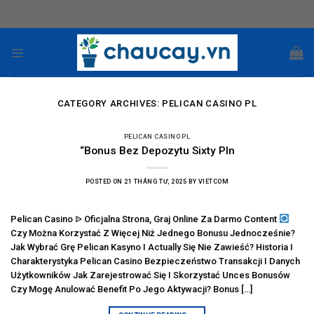
Skip
to
content
CATEGORY ARCHIVES:
PELICAN CASINO PL
PELICAN CASINO PL
“Bonus Bez Depozytu Sixty Pln
POSTED ON
21 THÁNG TƯ, 2025
BY
VIETCOM
Pelican Casino ᐉ Oficjalna Strona, Graj Online Za Darmo Content
Czy Można Korzystać Z Więcej Niż Jednego Bonusu Jednocześnie?
Jak Wybrać Grę Pelican Kasyno I Actually Się Nie Zawieść? Historia I
Charakterystyka Pelican Casino Bezpieczeństwo Transakcji I Danych
Użytkowników Jak Zarejestrować Się I Skorzystać Unces Bonusów
Czy Mogę Anulować Benefit Po Jego Aktywacji? Bonus […]