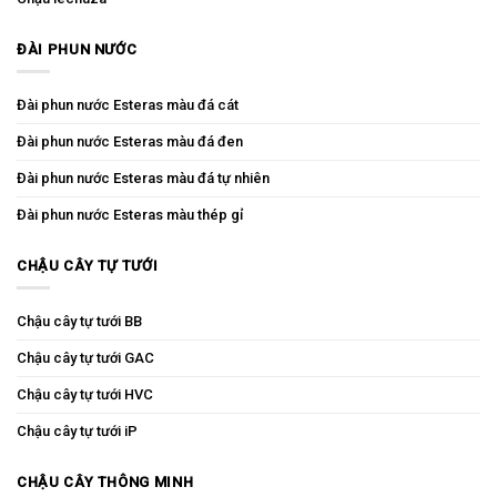
ĐÀI PHUN NƯỚC
Đài phun nước Esteras màu đá cát
Đài phun nước Esteras màu đá đen
Đài phun nước Esteras màu đá tự nhiên
Đài phun nước Esteras màu thép gỉ
CHẬU CÂY TỰ TƯỚI
Chậu cây tự tưới BB
Chậu cây tự tưới GAC
Chậu cây tự tưới HVC
Chậu cây tự tưới iP
CHẬU CÂY THÔNG MINH