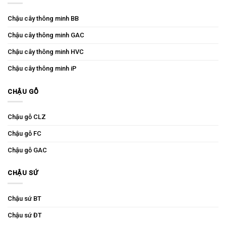
Chậu cây thông minh BB
Chậu cây thông minh GAC
Chậu cây thông minh HVC
Chậu cây thông minh iP
CHẬU GỖ
Chậu gỗ CLZ
Chậu gỗ FC
Chậu gỗ GAC
CHẬU SỨ
Chậu sứ BT
Chậu sứ ĐT