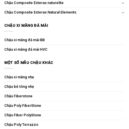
Chậu Composite Esteras naturelite
Chậu Composite Esteras Natural Elements
CHẬU XI MĂNG ĐÁ MÀI
Chậu xi măng đá mài BB
Chậu xi măng đá mài HVC
MỘT SỐ MẪU CHẬU KHÁC
Chậu xi măng nhẹ
Chậu bê tông nhẹ
Chậu Fiberstone
Chậu Poly FiberStone
Chậu Fiber PolyStone
Chậu Poly Terrazzo