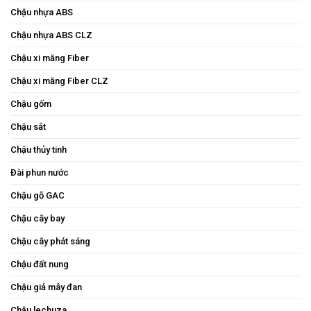
Chậu nhựa ABS
Chậu nhựa ABS CLZ
Chậu xi măng Fiber
Chậu xi măng Fiber CLZ
Chậu gốm
Chậu sắt
Chậu thủy tinh
Đài phun nước
Chậu gỗ GAC
Chậu cây bay
Chậu cây phát sáng
Chậu đất nung
Chậu giả mây đan
Chậu lechuza