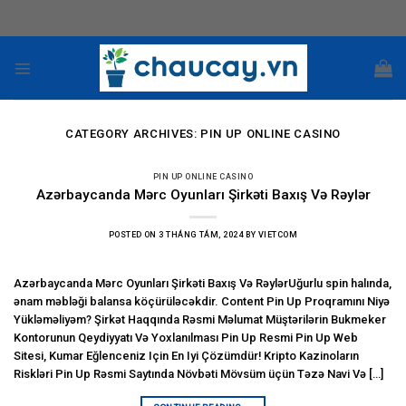
Skip
to
content
CATEGORY ARCHIVES:
PIN UP ONLINE CASINO
PIN UP ONLINE CASINO
Azərbaycanda Mərc Oyunları Şirkəti Baxış Və Rəylər
POSTED ON
3 THÁNG TÁM, 2024
BY
VIETCOM
Azərbaycanda Mərc Oyunları Şirkəti Baxış Və RəylərUğurlu spin halında,
ənam məbləği balansa köçürüləcəkdir. Content Pin Up Proqramını Niyə
Yükləməliyəm? Şirkət Haqqında Rəsmi Məlumat Müştərilərin Bukmeker
Kontorunun Qeydiyyatı Və Yoxlanılması Pin Up Resmi Pin Up Web
Sitesi, Kumar Eğlenceniz Için En Iyi Çözümdür! Kripto Kazinoların
Riskləri Pin Up Rəsmi Saytında Növbəti Mövsüm üçün Təzə Navi Və […]