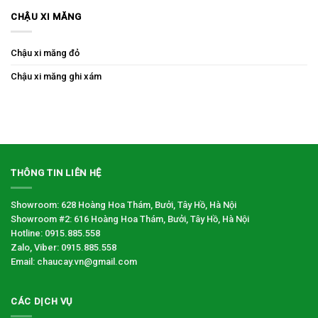
CHẬU XI MĂNG
Chậu xi măng đỏ
Chậu xi măng ghi xám
THÔNG TIN LIÊN HỆ
Showroom: 628 Hoàng Hoa Thám, Bưởi, Tây Hồ, Hà Nội
Showroom #2: 616 Hoàng Hoa Thám, Bưởi, Tây Hồ, Hà Nội
Hotline: 0915.885.558
Zalo, Viber: 0915.885.558
Email: chaucay.vn@gmail.com
CÁC DỊCH VỤ