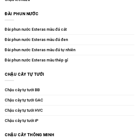
ĐÀI PHUN NƯỚC
Đài phun nước Esteras màu đá cát
Đài phun nước Esteras màu đá đen
Đài phun nước Esteras màu đá tự nhiên
Đài phun nước Esteras màu thép gỉ
CHẬU CÂY TỰ TƯỚI
Chậu cây tự tưới BB
Chậu cây tự tưới GAC
Chậu cây tự tưới HVC
Chậu cây tự tưới iP
CHẬU CÂY THÔNG MINH