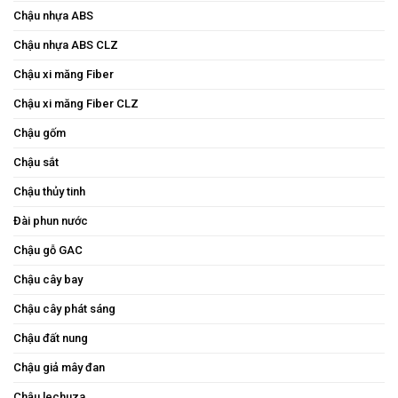
Chậu nhựa ABS
Chậu nhựa ABS CLZ
Chậu xi măng Fiber
Chậu xi măng Fiber CLZ
Chậu gốm
Chậu sắt
Chậu thủy tinh
Đài phun nước
Chậu gỗ GAC
Chậu cây bay
Chậu cây phát sáng
Chậu đất nung
Chậu giả mây đan
Chậu lechuza