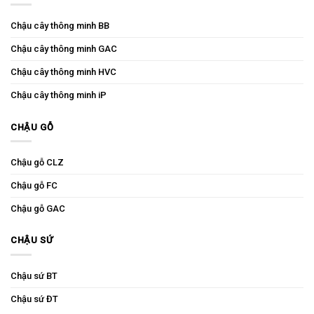
Chậu cây thông minh BB
Chậu cây thông minh GAC
Chậu cây thông minh HVC
Chậu cây thông minh iP
CHẬU GỖ
Chậu gỗ CLZ
Chậu gỗ FC
Chậu gỗ GAC
CHẬU SỨ
Chậu sứ BT
Chậu sứ ĐT