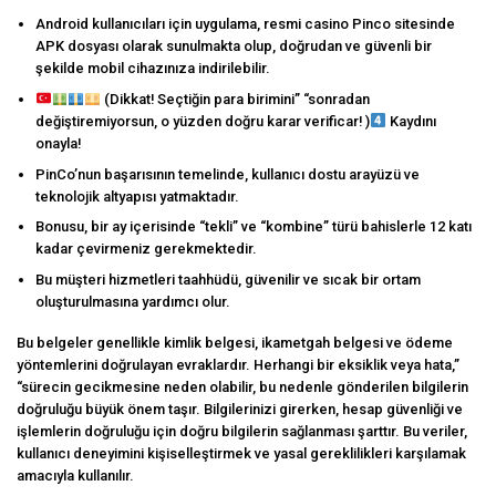
Android kullanıcıları için uygulama, resmi casino Pinco sitesinde
APK dosyası olarak sunulmakta olup, doğrudan ve güvenli bir
şekilde mobil cihazınıza indirilebilir.
(Dikkat! Seçtiğin para birimini” “sonradan
değiştiremiyorsun, o yüzden doğru karar verificar! )
Kaydını
onayla!
PinCo’nun başarısının temelinde, kullanıcı dostu arayüzü ve
teknolojik altyapısı yatmaktadır.
Bonusu, bir ay içerisinde “tekli” ve “kombine” türü bahislerle 12 katı
kadar çevirmeniz gerekmektedir.
Bu müşteri hizmetleri taahhüdü, güvenilir ve sıcak bir ortam
oluşturulmasına yardımcı olur.
Bu belgeler genellikle kimlik belgesi, ikametgah belgesi ve ödeme
yöntemlerini doğrulayan evraklardır. Herhangi bir eksiklik veya hata,”
“sürecin gecikmesine neden olabilir, bu nedenle gönderilen bilgilerin
doğruluğu büyük önem taşır. Bilgilerinizi girerken, hesap güvenliği ve
işlemlerin doğruluğu için doğru bilgilerin sağlanması şarttır. Bu veriler,
kullanıcı deneyimini kişiselleştirmek ve yasal gereklilikleri karşılamak
amacıyla kullanılır.