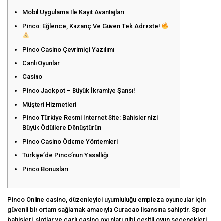
Mobil Uygulama Ile Kayıt Avantajları
Pinco: Eğlence, Kazanç Ve Güven Tek Adreste!
Pinco Casino Çevrimiçi Yazılımı
Canlı Oyunlar
Casino
Pinco Jackpot – Büyük İkramiye Şansı!
Müşteri Hizmetleri
Pinco Türkiye Resmi Internet Site: Bahislerinizi
Büyük Ödüllere Dönüştürün
Pinco Casino Ödeme Yöntemleri
Türkiye’de Pinco’nun Yasallığı
Pinco Bonusları
Pinco Online casino, düzenleyici uyumluluğu empieza oyuncular için
güvenli bir ortam sağlamak amacıyla Curacao lisansına sahiptir. Spor
bahisleri, slotlar ve canlı casino oyunları gibi çeşitli oyun seçenekleri,