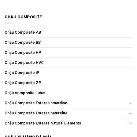
CHẬU COMPOSITE
Chậu Composite AB
Chậu Composite BB
Chậu Composite HP
Chậu Composite HVC
Chậu Composite iP
Chậu Composite ZP
Chậu composite Lutus
Chậu Composite Esteras smartline
Chậu Composite Esteras naturelite
Chậu Composite Esteras Natural Elements