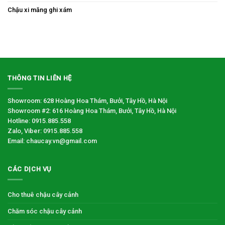
Chậu xi măng ghi xám
THÔNG TIN LIÊN HỆ
Showroom: 628 Hoàng Hoa Thám, Bưởi, Tây Hồ, Hà Nội
Showroom #2: 616 Hoàng Hoa Thám, Bưởi, Tây Hồ, Hà Nội
Hotline: 0915.885.558
Zalo, Viber: 0915.885.558
Email: chaucay.vn@gmail.com
CÁC DỊCH VỤ
Cho thuê chậu cây cảnh
Chăm sóc chậu cây cảnh