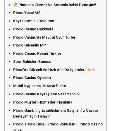
Pinco’da Güvenli Ve Sorumlu Bahis Deneyimi!
Pinco Yasal Mı?
Kayıt Formunu Doldurun
Pinco Casino Hakkında
Pinco Casino’da Mevcut Oyun Türleri
Pinco Güvenilir Mi?
Pinco Casino Resmi Türkiye
Spor Bahisleri Bonusu
Pinco’da Güvenli Ve Hızlı Afin De İşlemleri!
Pinco Casino Oyunları
Mobil Uygulama Ile Kayıt Pinco
Pinсo Casino Kayıt İşlemi Nasıl Yapılır?
Pinco Müşteri Hizmetleri Nasıldır?
Pinco Gambling Establishment Giriş: En İyi Casino
Deneyimi Için Tıklayın
Pinco: Pinco Giriş – Pinco Bonusları – Pinco Casino
2024