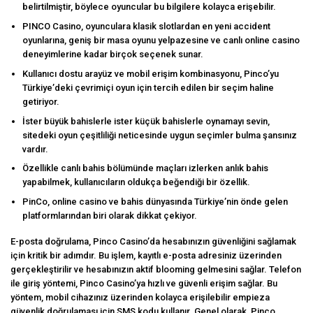
belirtilmiştir, böylece oyuncular bu bilgilere kolayca erişebilir.
PINCO Casino, oyunculara klasik slotlardan en yeni accident
oyunlarına, geniş bir masa oyunu yelpazesine ve canlı online casino
deneyimlerine kadar birçok seçenek sunar.
Kullanıcı dostu arayüz ve mobil erişim kombinasyonu, Pinco’yu
Türkiye’deki çevrimiçi oyun için tercih edilen bir seçim haline
getiriyor.
İster büyük bahislerle ister küçük bahislerle oynamayı sevin,
sitedeki oyun çeşitliliği neticesinde uygun seçimler bulma şansınız
vardır.
Özellikle canlı bahis bölümünde maçları izlerken anlık bahis
yapabilmek, kullanıcıların oldukça beğendiği bir özellik.
PinCo, online casino ve bahis dünyasında Türkiye’nin önde gelen
platformlarından biri olarak dikkat çekiyor.
E-posta doğrulama, Pinco Casino’da hesabınızın güvenliğini sağlamak
için kritik bir adımdır. Bu işlem, kayıtlı e-posta adresiniz üzerinden
gerçekleştirilir ve hesabınızın aktif blooming gelmesini sağlar. Telefon
ile giriş yöntemi, Pinco Casino’ya hızlı ve güvenli erişim sağlar. Bu
yöntem, mobil cihazınız üzerinden kolayca erişilebilir empieza
güvenlik doğrulaması için SMS kodu kullanır. Genel olarak, Pinсo