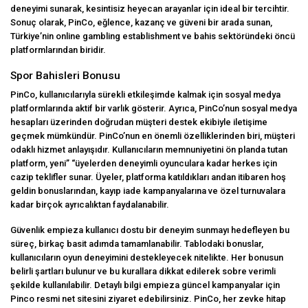
deneyimi sunarak, kesintisiz heyecan arayanlar için ideal bir tercihtir.
Sonuç olarak, PinCo, eğlence, kazanç ve güveni bir arada sunan,
Türkiye’nin online gambling establishment ve bahis sektöründeki öncü
platformlarından biridir.
Spor Bahisleri Bonusu
PinCo, kullanıcılarıyla sürekli etkileşimde kalmak için sosyal medya
platformlarında aktif bir varlık gösterir. Ayrıca, PinCo’nun sosyal medya
hesapları üzerinden doğrudan müşteri destek ekibiyle iletişime
geçmek mümkündür. PinCo’nun en önemli özelliklerinden biri, müşteri
odaklı hizmet anlayışıdır. Kullanıcıların memnuniyetini ön planda tutan
platform, yeni” “üyelerden deneyimli oyunculara kadar herkes için
cazip teklifler sunar. Üyeler, platforma katıldıkları andan itibaren hoş
geldin bonuslarından, kayıp iade kampanyalarına ve özel turnuvalara
kadar birçok ayrıcalıktan faydalanabilir.
Güvenlik empieza kullanıcı dostu bir deneyim sunmayı hedefleyen bu
süreç, birkaç basit adımda tamamlanabilir. Tablodaki bonuslar,
kullanıcıların oyun deneyimini destekleyecek nitelikte. Her bonusun
belirli şartları bulunur ve bu kurallara dikkat edilerek sobre verimli
şekilde kullanılabilir. Detaylı bilgi empieza güncel kampanyalar için
Pinсo resmi net sitesini ziyaret edebilirsiniz. PinCo, her zevke hitap