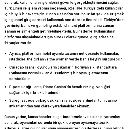
sunarak, kullanıcıların işlemlerini güvenle gerçekleştirmesini sağlar.
Türk Lirası ile işlem yapma seçeneği, özellikle Türkiye’deki kullanıcılar
için büyük bir avantajdır. Pinco Casino’ya sorunsuz bir şekilde erişmek
için güncel giriş adresini kullanmak son derece önemlidir. Türkiye’deki
çevrimiçi bahis ve gambling establishment platformlarına zaman
zaman erişim engeli getirilebilmektedir. Bu nedenle, kullanıcıların
platforma ulaşabilmeleri için sürekli olarak güncel giriş adresine
ihtiyaçları vardır.
Ayrıca, platformun mobil uyumlu tasarımı neticesinde kullanıcılar,
istedikleri the girl an ve the woman yerde bahis keyfini sürdürebilir.
Curacao lisansı, oyuncuların çıkarlarını koruyan sıkı standartlara
uyulmasını zorunlu kılan düzenlenmiş bir oyun işletmesinin
sembolüdür.
E-posta doğrulama, Pinco Casino’da hesabınızın güvenliğini
sağlamak için kritik bir adımdır.
Süreç, sadece birkaç dakikanızı alacak ve ardından tüm casino
imkanlarından tam olarak yararlanabileceksiniz.
Bunun yerine, kumarhanelerle ilgili incelemeler ve kullanıcı yorumları
sunarak, oyuncuları sorumlu bir şekilde oyun oynamaya teşvik
ediyoruz. Eğer oyuncular oyun oynamayı tercih ederlerse, bunu bilinçli