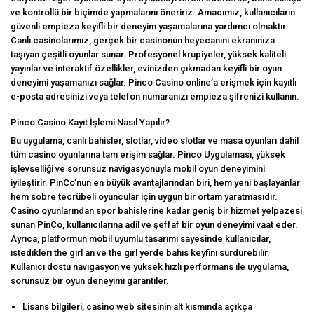
ve kontrollü bir biçimde yapmalarını öneririz. Amacımız, kullanıcıların
güvenli empieza keyifli bir deneyim yaşamalarına yardımcı olmaktır.
Canlı casinolarımız, gerçek bir casinonun heyecanını ekranınıza
taşıyan çeşitli oyunlar sunar. Profesyonel krupiyeler, yüksek kaliteli
yayınlar ve interaktif özellikler, evinizden çıkmadan keyifli bir oyun
deneyimi yaşamanızı sağlar. Pinco Casino online’a erişmek için kayıtlı
e-posta adresinizi veya telefon numaranızı empieza şifrenizi kullanın.
Pinсo Casino Kayıt İşlemi Nasıl Yapılır?
Bu uygulama, canlı bahisler, slotlar, video slotlar ve masa oyunları dahil
tüm casino oyunlarına tam erişim sağlar. Pinco Uygulaması, yüksek
işlevselliği ve sorunsuz navigasyonuyla mobil oyun deneyimini
iyileştirir. PinCo’nun en büyük avantajlarından biri, hem yeni başlayanlar
hem sobre tecrübeli oyuncular için uygun bir ortam yaratmasıdır.
Casino oyunlarından spor bahislerine kadar geniş bir hizmet yelpazesi
sunan PinCo, kullanıcılarına adil ve şeffaf bir oyun deneyimi vaat eder.
Ayrıca, platformun mobil uyumlu tasarımı sayesinde kullanıcılar,
istedikleri the girl an ve the girl yerde bahis keyfini sürdürebilir.
Kullanıcı dostu navigasyon ve yüksek hızlı performans ile uygulama,
sorunsuz bir oyun deneyimi garantiler.
Lisans bilgileri, casino web sitesinin alt kısmında açıkça