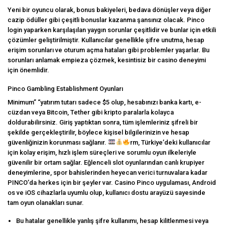
Yeni bir oyuncu olarak, bonus bakiyeleri, bedava dönüşler veya diğer
cazip ödüller gibi çeşitli bonuslar kazanma şansınız olacak. Pinco
login yaparken karşılaşılan yaygın sorunlar çeşitlidir ve bunlar için etkili
çözümler geliştirilmiştir. Kullanıcılar genellikle şifre unutma, hesap
erişim sorunları ve oturum açma hataları gibi problemler yaşarlar. Bu
sorunları anlamak empieza çözmek, kesintisiz bir casino deneyimi
için önemlidir.
Pinco Gambling Establishment Oyunları
Minimum” “yatırım tutarı sadece $5 olup, hesabınızı banka kartı, e-
cüzdan veya Bitcoin, Tether gibi kripto paralarla kolayca
doldurabilirsiniz. Giriş yaptıktan sonra, tüm işlemleriniz şifreli bir
şekilde gerçekleştirilir, böylece kişisel bilgilerinizin ve hesap
güvenliğinizin korunması sağlanır.
rm, Türkiye’deki kullanıcılar
için kolay erişim, hızlı işlem süreçleri ve sorumlu oyun ilkeleriyle
güvenilir bir ortam sağlar. Eğlenceli slot oyunlarından canlı krupiyer
deneyimlerine, spor bahislerinden heyecan verici turnuvalara kadar
PINCO’da herkes için bir şeyler var. Casino Pinco uygulaması, Android
os ve iOS cihazlarla uyumlu olup, kullanıcı dostu arayüzü sayesinde
tam oyun olanakları sunar.
Bu hatalar genellikle yanlış şifre kullanımı, hesap kilitlenmesi veya