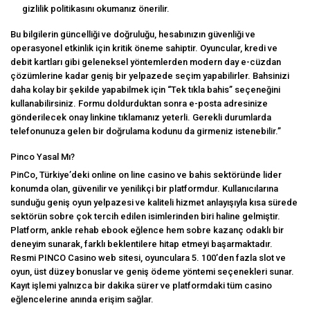
gizlilik politikasını okumanız önerilir.
Bu bilgilerin güncelliği ve doğruluğu, hesabınızın güvenliği ve
operasyonel etkinlik için kritik öneme sahiptir. Oyuncular, kredi ve
debit kartları gibi geleneksel yöntemlerden modern day e-cüzdan
çözümlerine kadar geniş bir yelpazede seçim yapabilirler. Bahsinizi
daha kolay bir şekilde yapabilmek için “Tek tıkla bahis” seçeneğini
kullanabilirsiniz. Formu doldurduktan sonra e-posta adresinize
gönderilecek onay linkine tıklamanız yeterli. Gerekli durumlarda
telefonunuza gelen bir doğrulama kodunu da girmeniz istenebilir.”
Pinco Yasal Mı?
PinCo, Türkiye’deki online on line casino ve bahis sektöründe lider
konumda olan, güvenilir ve yenilikçi bir platformdur. Kullanıcılarına
sunduğu geniş oyun yelpazesi ve kaliteli hizmet anlayışıyla kısa sürede
sektörün sobre çok tercih edilen isimlerinden biri haline gelmiştir.
Platform, ankle rehab ebook eğlence hem sobre kazanç odaklı bir
deneyim sunarak, farklı beklentilere hitap etmeyi başarmaktadır.
Resmi PINCO Casino web sitesi, oyunculara 5. 100’den fazla slot ve
oyun, üst düzey bonuslar ve geniş ödeme yöntemi seçenekleri sunar.
Kayıt işlemi yalnızca bir dakika sürer ve platformdaki tüm casino
eğlencelerine anında erişim sağlar.