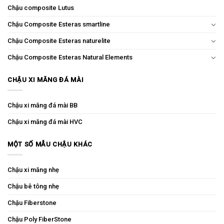
Chậu composite Lutus
Chậu Composite Esteras smartline
Chậu Composite Esteras naturelite
Chậu Composite Esteras Natural Elements
CHẬU XI MĂNG ĐÁ MÀI
Chậu xi măng đá mài BB
Chậu xi măng đá mài HVC
MỘT SỐ MẪU CHẬU KHÁC
Chậu xi măng nhẹ
Chậu bê tông nhẹ
Chậu Fiberstone
Chậu Poly FiberStone