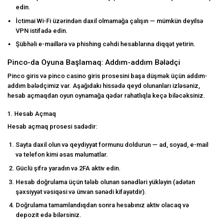
edin.
İctimai Wi-Fi üzərindən daxil olmamağa çalışın — mümkün deyilsə
VPN istifadə edin.
Şübhəli e-maillərə və phishing cəhdi hesablarına diqqət yetirin.
Pinco-da Oyuna Başlamaq: Addım-addım Bələdçi
Pinco giris və pinco casino giris prosesini başa düşmək üçün addım-
addım bələdçimiz var. Aşağıdakı hissədə qeyd olunanları izləsəniz,
hesab açmaqdan oyun oynamağa qədər rahatlıqla keçə biləcəksiniz.
1. Hesab Açmaq
Hesab açmaq prosesi sadədir:
Sayta daxil olun və qeydiyyat formunu doldurun — ad, soyad, e-mail
və telefon kimi əsas məlumatlar.
Güclü şifrə yaradın və 2FA aktiv edin.
Hesab doğrulama üçün tələb olunan sənədləri yükləyin (adətən
şəxsiyyət vəsiqəsi və ünvan sənədi kifayətdir).
Doğrulama tamamlandıqdan sonra hesabınız aktiv olacaq və
depozit edə bilərsiniz.