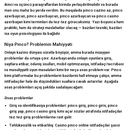
ikinci və üçüncü paraqraflardan birində yerləşdirilməlidir və burada
mən onu məhz bu yerdə verdim. Bu məqalədə pinco cazino az, pinco
azerbaycan, pinco azerbaycan, pinco azərbaycan və pinco casino
azerbaijan kimi terminləri də tez-tez görəcəksiniz. Yazı boyunca həm
praktiki, həm də strateji məsləhətlər olacaq — bəziləri texniki, bəziləri
isə oyun psixologiyası ilə bağlıdır.
Niyə Pinco? Problemin Mahiyyəti
Onlayn kazino dünyası sürətlə böyüyür, amma burada müəyyən
problemlər də ortaya çıxır. Azərbaycanda onlayn oyunlara giriş,
saytlara etibar, ödəniş üsulları, mobil optimizasiya, istifadəçi təcrübəsi
və məsuliyyətli oyun məsələləri kimi bir neçə əsas problem var. Pinco
kimi platformalar bu problemlərin bəzilərini həll etməyə çalışır, amma
istifadəçilər hələ də düşündükləri suallara cavab axtarırlar. Aşağıda
əsas problemləri açıq şəkildə sadalayacağam:
Əsas problemlər
Giriş və identifikasiya problemləri: pinco giriş, pinco giris, pinco
giriş yap, pinco casino giriş kimi açar sözlər ətrafında istifadəçilər
tez-tez giriş problemlərinə rast gəlir.
Təhlükəsizlik və etibarlılıq: Casino pinco online istifadəçilər şəxsi