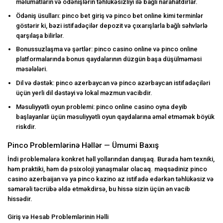
məlumatların və ödənişlərin təhlükəsizliyi ilə bağlı narahatdırlar.
Ödəniş üsulları: pinco bet giriş və pinco bet online kimi terminlər
göstərir ki, bəzi istifadəçilər depozit və çıxarışlarla bağlı səhvlərlə
qarşılaşa bilirlər.
Bonussuzlaşma və şərtlər: pinco casino online və pinco online
platformalarında bonus qaydalarının düzgün başa düşülməməsi
məsələləri.
Dil və dəstək: pinco azerbaycan və pinco azərbaycan istifadəçiləri
üçün yerli dil dəstəyi və lokal məzmun vacibdir.
Məsuliyyətli oyun problemi: pinco online casino oyna deyib
başlayanlar üçün məsuliyyətli oyun qaydalarına əməl etməmək böyük
riskdir.
Pinco Problemlərinə Həllər — Ümumi Baxış
İndi problemələrə konkret həll yollarından danışaq. Burada həm texniki,
həm praktiki, həm də psixoloji yanaşmalar olacaq. məqsədiniz pinco
casino azerbaijan və ya pinco kazino az istifadə edərkən təhlükəsiz və
səmərəli təcrübə əldə etməkdirsə, bu hissə sizin üçün ən vacib
hissədir.
Giriş və Hesab Problemlərinin Həlli