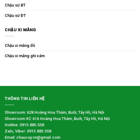
Chậu sứ BT
Chậu sứ ĐT
CHẬU XI MĂNG
Chậu xi măng đỏ
Chậu xi măng ghi xám
THÔNG TIN LIÊN HỆ
Showroom: 628 Hoàng Hoa Thám, Bưởi, Tây Hồ, Hà Nội
Showroom #2: 616 Hoàng Hoa Thám, Bưởi, Tây Hồ, Hà Nội
Hotline: 0915.885.558
Zalo, Viber: 0915.885.558
Email: chaucay.vn@gmail.com