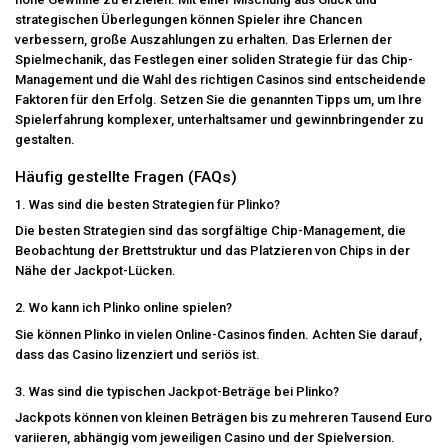
strategischen Überlegungen können Spieler ihre Chancen
verbessern, große Auszahlungen zu erhalten. Das Erlernen der
Spielmechanik, das Festlegen einer soliden Strategie für das Chip-
Management und die Wahl des richtigen Casinos sind entscheidende
Faktoren für den Erfolg. Setzen Sie die genannten Tipps um, um Ihre
Spielerfahrung komplexer, unterhaltsamer und gewinnbringender zu
gestalten.
Häufig gestellte Fragen (FAQs)
1. Was sind die besten Strategien für Plinko?
Die besten Strategien sind das sorgfältige Chip-Management, die
Beobachtung der Brettstruktur und das Platzieren von Chips in der
Nähe der Jackpot-Lücken.
2. Wo kann ich Plinko online spielen?
Sie können Plinko in vielen Online-Casinos finden. Achten Sie darauf,
dass das Casino lizenziert und seriös ist.
3. Was sind die typischen Jackpot-Beträge bei Plinko?
Jackpots können von kleinen Beträgen bis zu mehreren Tausend Euro
variieren, abhängig vom jeweiligen Casino und der Spielversion.