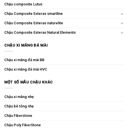
Chậu composite Lutus
Chậu Composite Esteras smartline
Chậu Composite Esteras naturelite
Chậu Composite Esteras Natural Elements
CHẬU XI MĂNG ĐÁ MÀI
Chậu xi măng đá mài BB
Chậu xi măng đá mài HVC
MỘT SỐ MẪU CHẬU KHÁC
Chậu xi măng nhẹ
Chậu bê tông nhẹ
Chậu Fiberstone
Chậu Poly FiberStone