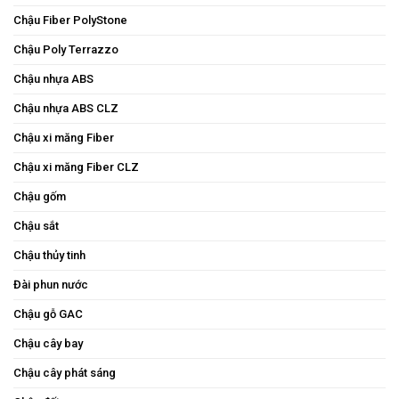
Chậu Fiber PolyStone
Chậu Poly Terrazzo
Chậu nhựa ABS
Chậu nhựa ABS CLZ
Chậu xi măng Fiber
Chậu xi măng Fiber CLZ
Chậu gốm
Chậu sắt
Chậu thủy tinh
Đài phun nước
Chậu gỗ GAC
Chậu cây bay
Chậu cây phát sáng