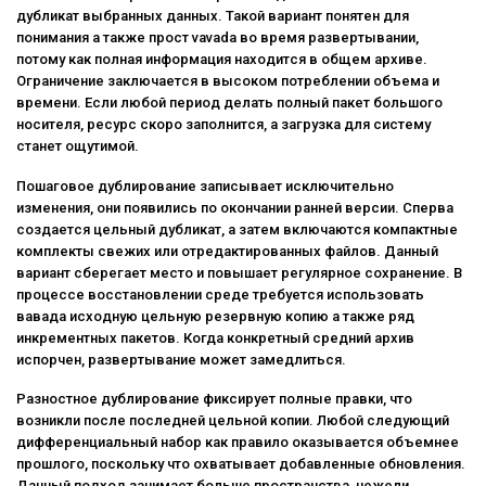
дубликат выбранных данных. Такой вариант понятен для
понимания а также прост vavada во время развертывании,
потому как полная информация находится в общем архиве.
Ограничение заключается в высоком потреблении объема и
времени. Если любой период делать полный пакет большого
носителя, ресурс скоро заполнится, а загрузка для систему
станет ощутимой.
Пошаговое дублирование записывает исключительно
изменения, они появились по окончании ранней версии. Сперва
создается цельный дубликат, а затем включаются компактные
комплекты свежих или отредактированных файлов. Данный
вариант сберегает место и повышает регулярное сохранение. В
процессе восстановлении среде требуется использовать
вавада исходную цельную резервную копию а также ряд
инкрементных пакетов. Когда конкретный средний архив
испорчен, развертывание может замедлиться.
Разностное дублирование фиксирует полные правки, что
возникли после последней цельной копии. Любой следующий
дифференциальный набор как правило оказывается объемнее
прошлого, поскольку что охватывает добавленные обновления.
Данный подход занимает больше пространства, нежели