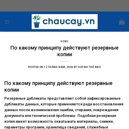
Skip
to
content
NEWS
По какому принципу действуют резервные
копии
POSTED ON
12 THÁNG NĂM, 2026
BY
HUỲNH THẾ ANH
По какому принципу действуют резервные
копии
Резервные дубликаты представляют собой зафиксированные
дубликаты данных, которые применяются ради восстановления
данных после возникновения ошибки, стирания, повреждения
документа или технической проблемы. Подобная резервная
копия имеет возможность охватывать материалы, снимки,
параметры программ, хранилища сведений, служебные