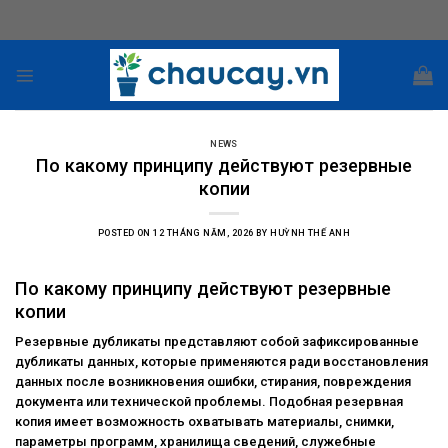
Skip
to
content
NEWS
По какому принципу действуют резервные
копии
POSTED ON
12 THÁNG NĂM, 2026
BY
HUỲNH THẾ ANH
По какому принципу действуют резервные
копии
Резервные дубликаты представляют собой зафиксированные
дубликаты данных, которые применяются ради восстановления
данных после возникновения ошибки, стирания, повреждения
документа или технической проблемы. Подобная резервная
копия имеет возможность охватывать материалы, снимки,
параметры программ, хранилища сведений, служебные