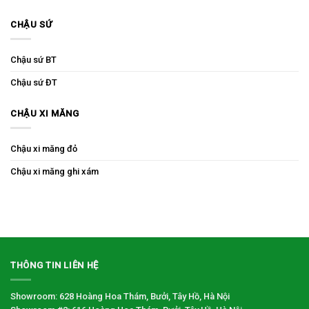
CHẬU SỨ
Chậu sứ BT
Chậu sứ ĐT
CHẬU XI MĂNG
Chậu xi măng đỏ
Chậu xi măng ghi xám
THÔNG TIN LIÊN HỆ
Showroom: 628 Hoàng Hoa Thám, Bưởi, Tây Hồ, Hà Nội