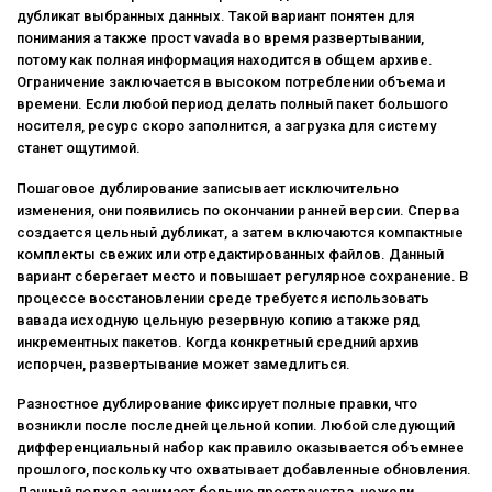
дубликат выбранных данных. Такой вариант понятен для
понимания а также прост vavada во время развертывании,
потому как полная информация находится в общем архиве.
Ограничение заключается в высоком потреблении объема и
времени. Если любой период делать полный пакет большого
носителя, ресурс скоро заполнится, а загрузка для систему
станет ощутимой.
Пошаговое дублирование записывает исключительно
изменения, они появились по окончании ранней версии. Сперва
создается цельный дубликат, а затем включаются компактные
комплекты свежих или отредактированных файлов. Данный
вариант сберегает место и повышает регулярное сохранение. В
процессе восстановлении среде требуется использовать
вавада исходную цельную резервную копию а также ряд
инкрементных пакетов. Когда конкретный средний архив
испорчен, развертывание может замедлиться.
Разностное дублирование фиксирует полные правки, что
возникли после последней цельной копии. Любой следующий
дифференциальный набор как правило оказывается объемнее
прошлого, поскольку что охватывает добавленные обновления.
Данный подход занимает больше пространства, нежели