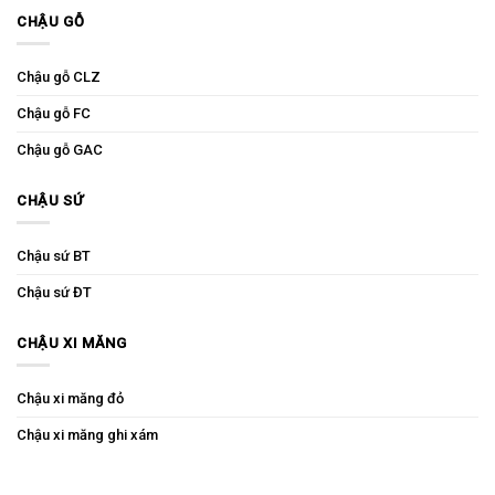
CHẬU GỖ
Chậu gỗ CLZ
Chậu gỗ FC
Chậu gỗ GAC
CHẬU SỨ
Chậu sứ BT
Chậu sứ ĐT
CHẬU XI MĂNG
Chậu xi măng đỏ
Chậu xi măng ghi xám