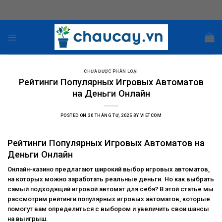
Skip
to
content
CHƯA ĐƯỢC PHÂN LOẠI
Рейтинги Популярных Игровых Автоматов
на Деньги Онлайн
POSTED ON
30 THÁNG TƯ, 2025
BY
VIETCOM
Рейтинги Популярных Игровых Автоматов на
Деньги Онлайн
Онлайн-казино предлагают широкий выбор игровых автоматов,
на которых можно заработать реальные деньги. Но как выбрать
самый подходящий игровой автомат для себя? В этой статье мы
рассмотрим рейтинги популярных игровых автоматов, которые
помогут вам определиться с выбором и увеличить свои шансы
на выигрыш.