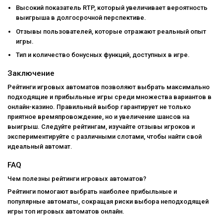
Высокий показатель RTP, который увеличивает вероятность
выигрыша в долгосрочной перспективе.
Отзывы пользователей, которые отражают реальный опыт
игры.
Тип и количество бонусных функций, доступных в игре.
Заключение
Рейтинги игровых автоматов позволяют выбрать максимально
подходящие и прибыльные игры среди множества вариантов в
онлайн-казино. Правильный выбор гарантирует не только
приятное времяпровождение, но и увеличение шансов на
выигрыш. Следуйте рейтингам, изучайте отзывы игроков и
экспериментируйте с различными слотами, чтобы найти свой
идеальный автомат.
FAQ
Чем полезны рейтинги игровых автоматов?
Рейтинги помогают выбрать наиболее прибыльные и
популярные автоматы, сокращая риски выбора неподходящей
игры
топ игровых автоматов онлайн
.