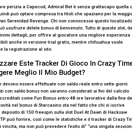
dare perizia a Capecod, Admiral Bet è senza grattacapo quella 
 quindi può optare compresa tra titoli che spaziano per la maggi
yan Serenidad Revenge. Chi non conoscesse questo localizado
ò usufruire delete bonus di benvenuto. Tutto di queste slot, da
minimi dettagli, per offrire al giocatore una migliore esperienza
nibili anche in versione trial gratis, mentre chihuahua vuole
e la registrazione al sito.
izzare Este Tracker Di Gioco In Crazy Tim
gere Meglio Il Mio Budget?
e devono essere effettuate con saldo reale entro sette giorni
tuati con saldo bonus non saranno considerati ai fini del calcolo
ccreditati come Fun Bonus entro 48 ore lavorative dalla fine de
ovità nel bonus di Starcasino sta nel fatto che chi si iscrive
a deposito di 150 freespin sulla slot Duel At Dawn di Hacksaw
 può fornire, così come le statistiche e il tracker di Crazy Ti
i vincita, ma non può prevedere l’esito di” “una singola session