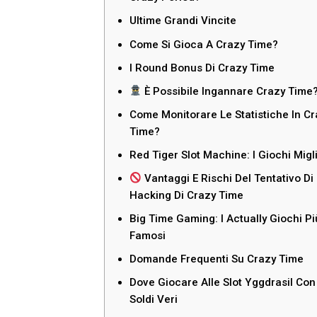
Ultime Grandi Vincite
Come Si Gioca A Crazy Time?
I Round Bonus Di Crazy Time
È Possibile Ingannare Crazy Time
Come Monitorare Le Statistiche In Cr
Time?
Red Tiger Slot Machine: I Giochi Migli
Vantaggi E Rischi Del Tentativo Di
Hacking Di Crazy Time
Big Time Gaming: I Actually Giochi Pi
Famosi
Domande Frequenti Su Crazy Time
Dove Giocare Alle Slot Yggdrasil Con
Soldi Veri