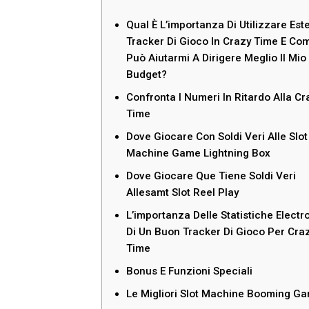
Qual È L’importanza Di Utilizzare Est
Tracker Di Gioco In Crazy Time E Co
Può Aiutarmi A Dirigere Meglio Il Mio
Budget?
Confronta I Numeri In Ritardo Alla Cr
Time
Dove Giocare Con Soldi Veri Alle Slot
Machine Game Lightning Box
Dove Giocare Que Tiene Soldi Veri
Allesamt Slot Reel Play
L’importanza Delle Statistiche Electr
Di Un Buon Tracker Di Gioco Per Cra
Time
Bonus E Funzioni Speciali
Le Migliori Slot Machine Booming G