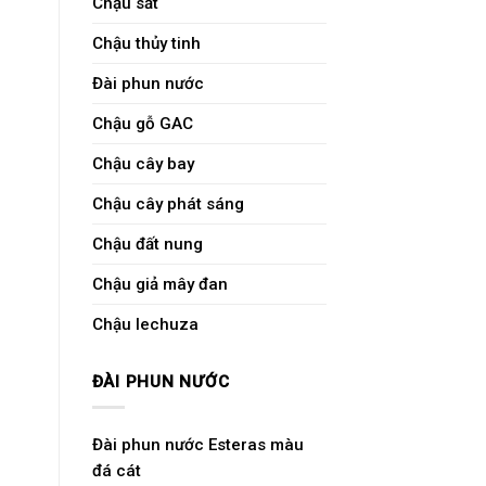
Chậu sắt
Chậu thủy tinh
Đài phun nước
Chậu gỗ GAC
Chậu cây bay
Chậu cây phát sáng
Chậu đất nung
Chậu giả mây đan
Chậu lechuza
ĐÀI PHUN NƯỚC
Đài phun nước Esteras màu
đá cát