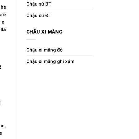
Chậu sứ BT
che
ore
Chậu sứ ĐT
 e
lla
CHẬU XI MĂNG
Chậu xi măng đỏ
Chậu xi măng ghi xám
e
l
me,
e