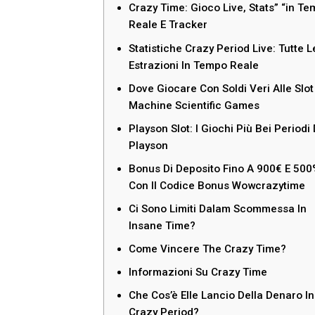
Crazy Time: Gioco Live, Stats” “in T
Reale E Tracker
Statistiche Crazy Period Live: Tutte L
Estrazioni In Tempo Reale
Dove Giocare Con Soldi Veri Alle Slot
Machine Scientific Games
Playson Slot: I Giochi Più Bei Periodi 
Playson
Bonus Di Deposito Fino A 900€ E 50
Con Il Codice Bonus Wowcrazytime
Ci Sono Limiti Dalam Scommessa In
Insane Time?
Come Vincere The Crazy Time?
Informazioni Su Crazy Time
Che Cos’è Elle Lancio Della Denaro In
Crazy Period?