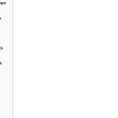
empo
e
Di
0%