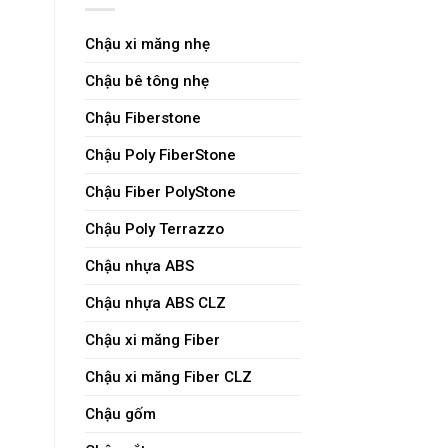
Chậu xi măng nhẹ
Chậu bê tông nhẹ
Chậu Fiberstone
Chậu Poly FiberStone
Chậu Fiber PolyStone
Chậu Poly Terrazzo
Chậu nhựa ABS
Chậu nhựa ABS CLZ
Chậu xi măng Fiber
Chậu xi măng Fiber CLZ
Chậu gốm