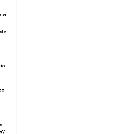
ivi
ste
rio
po
s
s\”