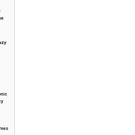
e
me
azy
onic
zy
ames