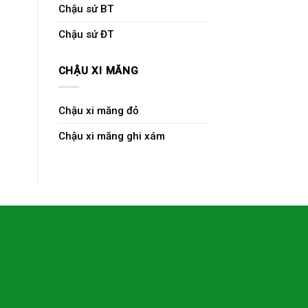
Chậu sứ BT
Chậu sứ ĐT
CHẬU XI MĂNG
Chậu xi măng đỏ
Chậu xi măng ghi xám