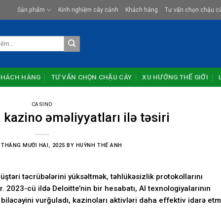
Sản phẩm
Kinh nghiệm cây cảnh
Khách hàng
Tư vấn chọn chậu c
KHÁCH HÀNG
TƯ VẤN CHỌN CHẬU CÂY
XU HƯỚNG THẾ GIỚI
CASINO
 kazino əməliyyatları ilə təsiri
 THÁNG MƯỜI HAI, 2025
BY
HUỲNH THẾ ANH
üştəri təcrübələrini yüksəltmək, təhlükəsizlik protokollarını
. 2023-cü ildə Deloitte’nin bir hesabatı, AI texnologiyalarının
 biləcəyini vurğuladı, kazinoları aktivləri daha effektiv idarə et