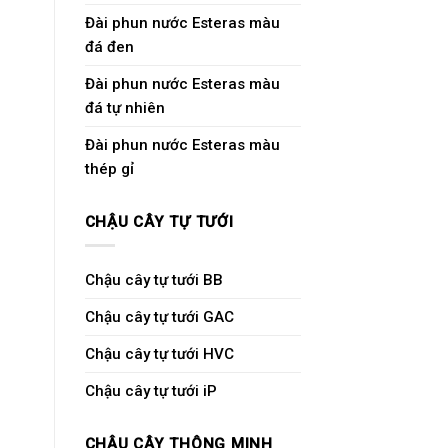
Đài phun nước Esteras màu
đá đen
Đài phun nước Esteras màu
đá tự nhiên
Đài phun nước Esteras màu
thép gỉ
CHẬU CÂY TỰ TƯỚI
Chậu cây tự tưới BB
Chậu cây tự tưới GAC
Chậu cây tự tưới HVC
Chậu cây tự tưới iP
CHẬU CÂY THÔNG MINH