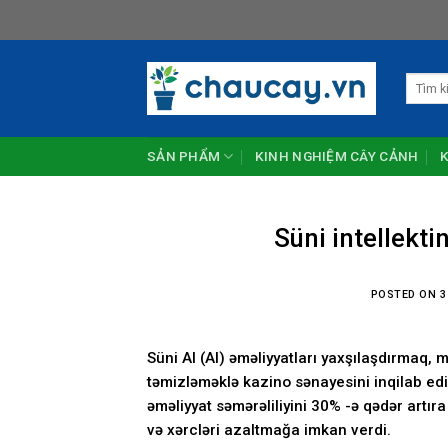
Skip
to
content
Tìm
kiếm:
SẢN PHẨM
KINH NGHIỆM CÂY CẢNH
Süni intellektin
POSTED ON
3
Süni AI (AI) əməliyyatları yaxşılaşdırmaq, m
təmizləməklə kazino sənayesini inqilab edir
əməliyyat səmərəliliyini 30% -ə qədər artıra
və xərcləri azaltmağa imkan verdi.