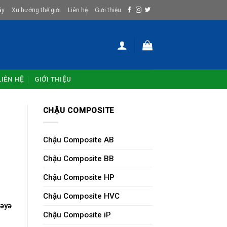
ây
Xu hướng thế giới
Liên hệ
Giới thiệu
LIÊN HỆ
GIỚI THIỆU
CHẬU COMPOSITE
Chậu Composite AB
Chậu Composite BB
Chậu Composite HP
Chậu Composite HVC
məyə
Chậu Composite iP