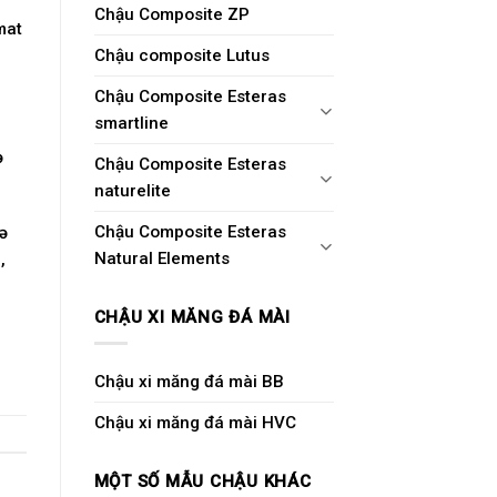
Chậu Composite ZP
mat
Chậu composite Lutus
Chậu Composite Esteras
smartline
ə
Chậu Composite Esteras
naturelite
Chậu Composite Esteras
də
Natural Elements
,
CHẬU XI MĂNG ĐÁ MÀI
Chậu xi măng đá mài BB
Chậu xi măng đá mài HVC
MỘT SỐ MẪU CHẬU KHÁC