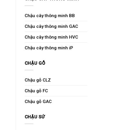
Chậu cây thông minh BB
Chậu cây thông minh GAC
Chậu cây thông minh HVC
Chậu cây thông minh iP
CHẬU GỖ
Chậu gỗ CLZ
Chậu gỗ FC
Chậu gỗ GAC
CHẬU SỨ