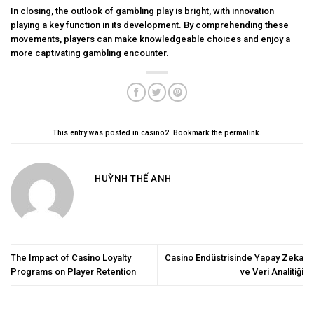
In closing, the outlook of gambling play is bright, with innovation
playing a key function in its development. By comprehending these
movements, players can make knowledgeable choices and enjoy a
more captivating gambling encounter.
This entry was posted in
casino2
. Bookmark the
permalink
.
HUỲNH THẾ ANH
The Impact of Casino Loyalty
Casino Endüstrisinde Yapay Zeka
Programs on Player Retention
ve Veri Analitiği