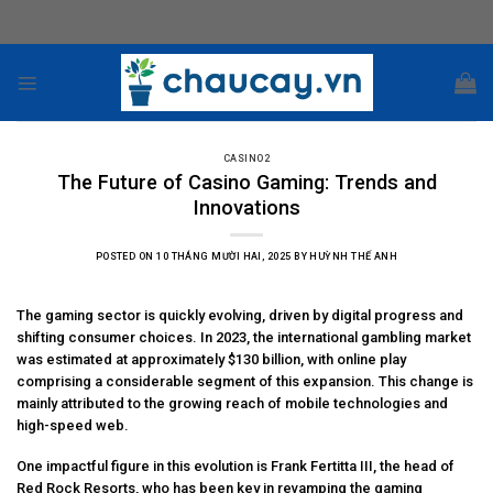
Skip
to
content
CASINO2
The Future of Casino Gaming: Trends and
Innovations
POSTED ON
10 THÁNG MƯỜI HAI, 2025
BY
HUỲNH THẾ ANH
The gaming sector is quickly evolving, driven by digital progress and
shifting consumer choices. In 2023, the international gambling market
was estimated at approximately $130 billion, with online play
comprising a considerable segment of this expansion. This change is
mainly attributed to the growing reach of mobile technologies and
high-speed web.
One impactful figure in this evolution is Frank Fertitta III, the head of
Red Rock Resorts, who has been key in revamping the gaming