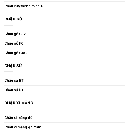
Chậu cây thông minh iP
CHẬU GỖ
Chậu gỗ CLZ
Chậu gỗ FC
Chậu gỗ GAC
CHẬU SỨ
Chậu sứ BT
Chậu sứ ĐT
CHẬU XI MĂNG
Chậu xi măng đỏ
Chậu xi măng ghi xám