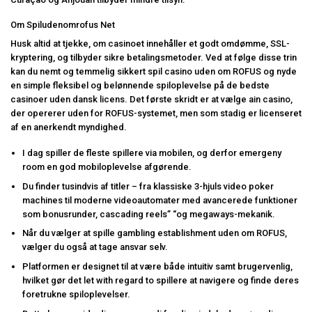
Om Spiludenomrofus Net
Husk altid at tjekke, om casinoet innehåller et godt omdømme, SSL-
kryptering, og tilbyder sikre betalingsmetoder. Ved at følge disse trin
kan du nemt og temmelig sikkert spil casino uden om ROFUS og nyde
en simple fleksibel og belønnende spiloplevelse på de bedste
casinoer uden dansk licens. Det første skridt er at vælge ain casino,
der opererer uden for ROFUS-systemet, men som stadig er licenseret
af en anerkendt myndighed.
I dag spiller de fleste spillere via mobilen, og derfor emergeny
room en god mobiloplevelse afgørende.
Du finder tusindvis af titler – fra klassiske 3-hjuls video poker
machines til moderne videoautomater med avancerede funktioner
som bonusrunder, cascading reels” “og megaways-mekanik.
Når du vælger at spille gambling establishment uden om ROFUS,
vælger du også at tage ansvar selv.
Platformen er designet til at være både intuitiv samt brugervenlig,
hvilket gør det let with regard to spillere at navigere og finde deres
foretrukne spiloplevelser.