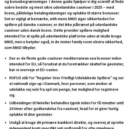
og bonusbegrænsninger. I denne guide hjælper vi dig scientif at finde
sobre bedste og mest sikre udenlandske casinoer i 2025 – med
licens, pålidelige betalingsløsninger og oplukke til større bonusser.
Det er vigtigt at bemærke, with mens MitID øger sikkerheden for
spillere på danske casinoer, er det ikke påkrævet på udenlandske
casinoer uden dansk licens. Dette provider spillere mulighed
intended for at spille på udenlandske platforme uden at skulle bruge
MitID, men e betyder også, in de mister family room ekstra sikkerhed,
som MitID tilbyder.
Der er de fleste gode casinoer mediterranean sea licenser inden
intended for EU, så forudsat at du foretrækker skattefrie gevinster,
bør ni overveje et EU-casino.
ROFUS står for “Register Over Frivilligt Udelukkede Spillere” og ser
et nationalt sign-up i Danmark, hvor personer, som ønsker at
udelukke sej selv fra spil om penge, har mulighed for registrere
sig.
Udbetalinger til Neteller behandles typisk inden for få minutter until
24 timer efter godkendelse fra casinoet, hvad for et giver hurtig
oplukke til dine gevinster.
Undgå at bruge dit primære bankkort direkte, og overvej at oprette
independent konti specifikt unti spilformål for ofte rimeligere