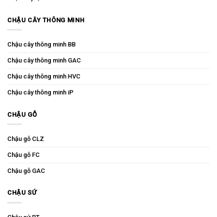
CHẬU CÂY THÔNG MINH
Chậu cây thông minh BB
Chậu cây thông minh GAC
Chậu cây thông minh HVC
Chậu cây thông minh iP
CHẬU GỖ
Chậu gỗ CLZ
Chậu gỗ FC
Chậu gỗ GAC
CHẬU SỨ