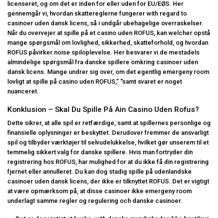
licenseret, og om det er inden for eller uden for EU/EØS. Her
gennemgår vi, hvordan skattereglerne fungerer with regard to
casinoer uden dansk licens, så i undgår ubehagelige overraskelser.
Når du overvejer at spille på et casino uden ROFUS, kan welcher opstå
mange spørgsmål om lovlighed, sikkerhed, skatteforhold, og hvordan
ROFUS påvirker noise spiloplevelse. Her besvarer vi de mestadels
almindelige spørgsmål fra danske spillere omkring casinoer uden
dansk licens. Mange undrer sig over, om det egentlig emergeny room
lovligt at spille på casino uden ROFUS,” “samt svaret er noget
nuanceret.
Konklusion – Skal Du Spille På Ain Casino Uden Rofus?
Dette sikrer, at alle spil er retfærdige, samt at spillernes personlige og
finansielle oplysninger er beskyttet. Derudover fremmer de ansvarligt
spil og tilbyder værktøjer til selvudelukkelse, hvilket gør unserem til et
temmelig sikkert valg for danske spillere. Hvis man fortryder din
registrering hos ROFUS, har mulighed for at du ikke få din registrering
fjernet eller annulleret. Du kan dog stadig spille på udenlandske
casinoer uden dansk licens, der ikke er tilknyttet ROFUS. Det er vigtigt
at være opmærksom på, at disse casinoer ikke emergeny room
underlagt samme regler og regulering och danske casinoer.