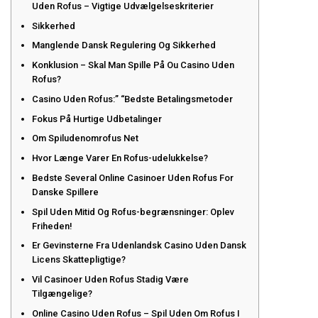
Uden Rofus – Vigtige Udvælgelseskriterier
Sikkerhed
Manglende Dansk Regulering Og Sikkerhed
Konklusion – Skal Man Spille På Ou Casino Uden
Rofus?
Casino Uden Rofus:” “Bedste Betalingsmetoder
Fokus På Hurtige Udbetalinger
Om Spiludenomrofus Net
Hvor Længe Varer En Rofus-udelukkelse?
Bedste Several Online Casinoer Uden Rofus For
Danske Spillere
Spil Uden Mitid Og Rofus-begrænsninger: Oplev
Friheden!
Er Gevinsterne Fra Udenlandsk Casino Uden Dansk
Licens Skattepligtige?
Vil Casinoer Uden Rofus Stadig Være
Tilgængelige?
Online Casino Uden Rofus – Spil Uden Om Rofus I