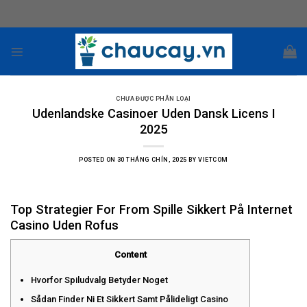
Skip
to
content
CHƯA ĐƯỢC PHÂN LOẠI
Udenlandske Casinoer Uden Dansk Licens I
2025
POSTED ON
30 THÁNG CHÍN, 2025
BY
VIETCOM
Top Strategier For From Spille Sikkert På Internet
Casino Uden Rofus
Content
Hvorfor Spiludvalg Betyder Noget
Sådan Finder Ni Et Sikkert Samt Pålideligt Casino