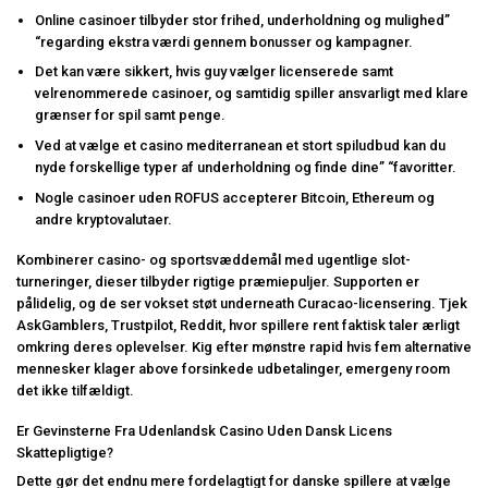
Online casinoer tilbyder stor frihed, underholdning og mulighed”
“regarding ekstra værdi gennem bonusser og kampagner.
Det kan være sikkert, hvis guy vælger licenserede samt
velrenommerede casinoer, og samtidig spiller ansvarligt med klare
grænser for spil samt penge.
Ved at vælge et casino mediterranean et stort spiludbud kan du
nyde forskellige typer af underholdning og finde dine” “favoritter.
Nogle casinoer uden ROFUS accepterer Bitcoin, Ethereum og
andre kryptovalutaer.
Kombinerer casino- og sportsvæddemål med ugentlige slot-
turneringer, dieser tilbyder rigtige præmiepuljer. Supporten er
pålidelig, og de ser vokset støt underneath Curacao-licensering. Tjek
AskGamblers, Trustpilot, Reddit, hvor spillere rent faktisk taler ærligt
omkring deres oplevelser. Kig efter mønstre rapid hvis fem alternative
mennesker klager above forsinkede udbetalinger, emergeny room
det ikke tilfældigt.
Er Gevinsterne Fra Udenlandsk Casino Uden Dansk Licens
Skattepligtige?
Dette gør det endnu mere fordelagtigt for danske spillere at vælge