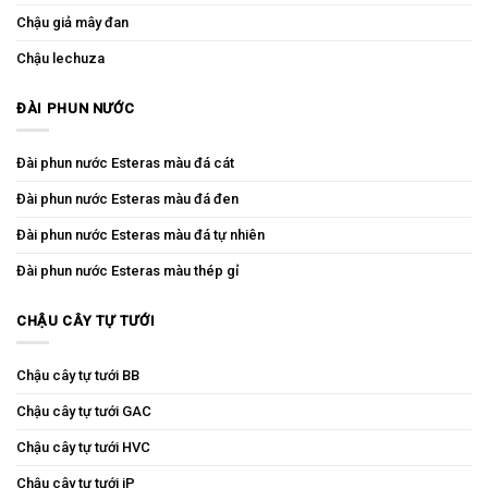
Chậu giả mây đan
Chậu lechuza
ĐÀI PHUN NƯỚC
Đài phun nước Esteras màu đá cát
Đài phun nước Esteras màu đá đen
Đài phun nước Esteras màu đá tự nhiên
Đài phun nước Esteras màu thép gỉ
CHẬU CÂY TỰ TƯỚI
Chậu cây tự tưới BB
Chậu cây tự tưới GAC
Chậu cây tự tưới HVC
Chậu cây tự tưới iP