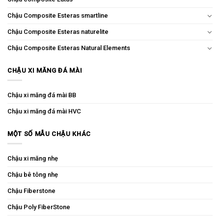
Chậu Composite Esteras smartline
Chậu Composite Esteras naturelite
Chậu Composite Esteras Natural Elements
CHẬU XI MĂNG ĐÁ MÀI
Chậu xi măng đá mài BB
Chậu xi măng đá mài HVC
MỘT SỐ MẪU CHẬU KHÁC
Chậu xi măng nhẹ
Chậu bê tông nhẹ
Chậu Fiberstone
Chậu Poly FiberStone