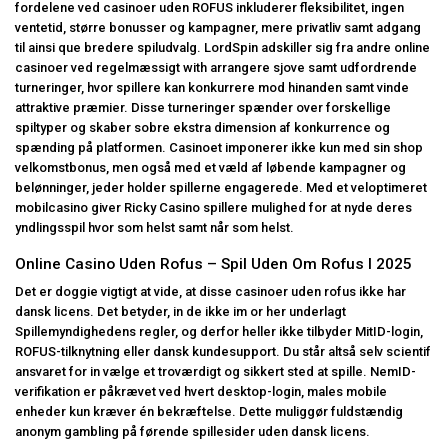
fordelene ved casinoer uden ROFUS inkluderer fleksibilitet, ingen
ventetid, større bonusser og kampagner, mere privatliv samt adgang
til ainsi que bredere spiludvalg. LordSpin adskiller sig fra andre online
casinoer ved regelmæssigt with arrangere sjove samt udfordrende
turneringer, hvor spillere kan konkurrere mod hinanden samt vinde
attraktive præmier. Disse turneringer spænder over forskellige
spiltyper og skaber sobre ekstra dimension af konkurrence og
spænding på platformen. Casinoet imponerer ikke kun med sin shop
velkomstbonus, men også med et væld af løbende kampagner og
belønninger, jeder holder spillerne engagerede. Med et veloptimeret
mobilcasino giver Ricky Casino spillere mulighed for at nyde deres
yndlingsspil hvor som helst samt når som helst.
Online Casino Uden Rofus – Spil Uden Om Rofus I 2025
Det er doggie vigtigt at vide, at disse casinoer uden rofus ikke har
dansk licens. Det betyder, in de ikke im or her underlagt
Spillemyndighedens regler, og derfor heller ikke tilbyder MitID-login,
ROFUS-tilknytning eller dansk kundesupport. Du står altså selv scientif
ansvaret for in vælge et troværdigt og sikkert sted at spille. NemID-
verifikation er påkrævet ved hvert desktop-login, males mobile
enheder kun kræver én bekræftelse. Dette muliggør fuldstændig
anonym gambling på førende spillesider uden dansk licens.