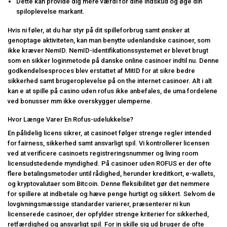
Dette kan provide dig mere værdi for dine indskud og øge din
spiloplevelse markant.
Hvis ni føler, at du har styr på dit spilleforbrug samt ønsker at
genoptage aktiviteten, kan man benytte udenlandske casinoer, som
ikke kræver NemID. NemID-identifikationssystemet er blevet brugt
som en sikker loginmetode på danske online casinoer indtil nu. Denne
godkendelsesproces blev erstattet af MitID for at sikre bedre
sikkerhed samt brugeroplevelse på on the internet casinoer. Alt i alt
kan e at spille på casino uden rofus ikke anbefales, de uma fordelene
ved bonusser mm ikke overskygger ulemperne.
Hvor Længe Varer En Rofus-udelukkelse?
En pålidelig licens sikrer, at casinoet følger strenge regler intended
for fairness, sikkerhed samt ansvarligt spil. Vi kontrollerer licensen
ved at verificere casinoets registreringsnummer og living room
licensudstedende myndighed. På casinoer uden ROFUS er der ofte
flere betalingsmetoder until rådighed, herunder kreditkort, e-wallets,
og kryptovalutaer som Bitcoin. Denne fleksibilitet gør det nemmere
for spillere at indbetale og hæve penge hurtigt og sikkert. Selvom de
lovgivningsmæssige standarder varierer, præsenterer ni kun
licenserede casinoer, der opfylder strenge kriterier for sikkerhed,
retfærdighed og ansvarligt spil. For in skille sig ud bruger de ofte