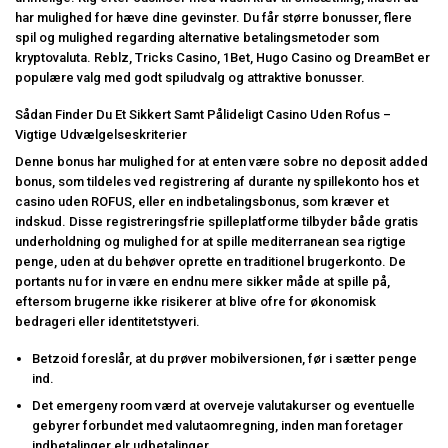
har mulighed for hæve dine gevinster. Du får større bonusser, flere
spil og mulighed regarding alternative betalingsmetoder som
kryptovaluta. Reblz, Tricks Casino, 1Bet, Hugo Casino og DreamBet er
populære valg med godt spiludvalg og attraktive bonusser.
Sådan Finder Du Et Sikkert Samt Pålideligt Casino Uden Rofus –
Vigtige Udvælgelseskriterier
Denne bonus har mulighed for at enten være sobre no deposit added
bonus, som tildeles ved registrering af durante ny spillekonto hos et
casino uden ROFUS, eller en indbetalingsbonus, som kræver et
indskud. Disse registreringsfrie spilleplatforme tilbyder både gratis
underholdning og mulighed for at spille mediterranean sea rigtige
penge, uden at du behøver oprette en traditionel brugerkonto. De
portants nu for in være en endnu mere sikker måde at spille på,
eftersom brugerne ikke risikerer at blive ofre for økonomisk
bedrageri eller identitetstyveri.
Betzoid foreslår, at du prøver mobilversionen, før i sætter penge
ind.
Det emergeny room værd at overveje valutakurser og eventuelle
gebyrer forbundet med valutaomregning, inden man foretager
indbetalinger elr udbetalinger.