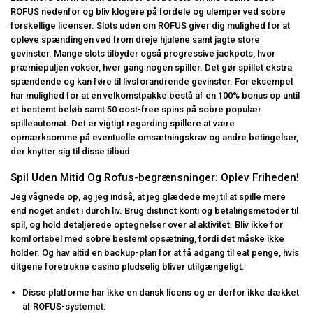
ROFUS nedenfor og bliv klogere på fordele og ulemper ved sobre
forskellige licenser. Slots uden om ROFUS giver dig mulighed for at
opleve spændingen ved from dreje hjulene samt jagte store
gevinster. Mange slots tilbyder også progressive jackpots, hvor
præmiepuljen vokser, hver gang nogen spiller. Det gør spillet ekstra
spændende og kan føre til livsforandrende gevinster. For eksempel
har mulighed for at en velkomstpakke bestå af en 100% bonus op until
et bestemt beløb samt 50 cost-free spins på sobre populær
spilleautomat. Det er vigtigt regarding spillere at være
opmærksomme på eventuelle omsætningskrav og andre betingelser,
der knytter sig til disse tilbud.
Spil Uden Mitid Og Rofus-begrænsninger: Oplev Friheden!
Jeg vågnede op, ag jeg indså, at jeg glædede mej til at spille mere
end noget andet i durch liv. Brug distinct konti og betalingsmetoder til
spil, og hold detaljerede optegnelser over al aktivitet. Bliv ikke for
komfortabel med sobre bestemt opsætning, fordi det måske ikke
holder. Og hav altid en backup-plan for at få adgang til eat penge, hvis
ditgene foretrukne casino pludselig bliver utilgængeligt.
Disse platforme har ikke en dansk licens og er derfor ikke dækket
af ROFUS-systemet.