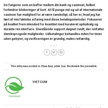
De fungerer som en buffer mellem din bank og casinoet, hvilket
forhindrer blokeringer af kort. At få penge ind og ud af internationale
casinoer har mulighed for at være vanskeligt, så her er, hvad jeg har
lært af min faktiske erfaring med disse betalingsmetoder. Fokuserer
på kvalitet frem intended for kvantitet med kurateret spiludvalg og
durante ren interface. Enestående support døgnet rundt, der omfatter
dansksprogede muligheder. Udbetalinger behandles inden for timer
uden gebyrer, og verificeringen er grundig, males retfærdig.
This entry was posted in
Chưa được phân loại
. Bookmark the
permalink
.
VIETCOM