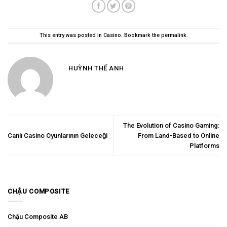
This entry was posted in
Casino
. Bookmark the
permalink
.
HUỲNH THẾ ANH
The Evolution of Casino Gaming:
Canlı Casino Oyunlarının Geleceği
From Land-Based to Online
Platforms
CHẬU COMPOSITE
Chậu Composite AB