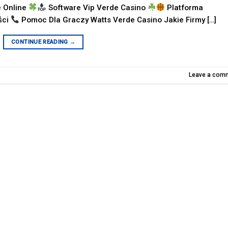
e Online
Software Vip Verde Casino
Platforma
ści
Pomoc Dla Graczy Watts Verde Casino Jakie Firmy […]
CONTINUE READING
→
Leave a com