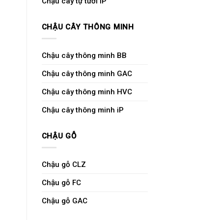
Chậu cây tự tưới iP
CHẬU CÂY THÔNG MINH
Chậu cây thông minh BB
Chậu cây thông minh GAC
Chậu cây thông minh HVC
Chậu cây thông minh iP
CHẬU GỖ
Chậu gỗ CLZ
Chậu gỗ FC
Chậu gỗ GAC