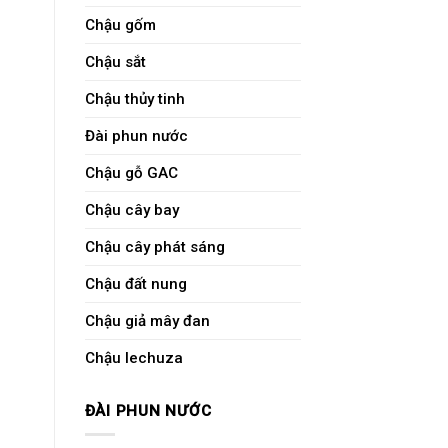
Chậu gốm
Chậu sắt
Chậu thủy tinh
Đài phun nước
Chậu gỗ GAC
Chậu cây bay
Chậu cây phát sáng
Chậu đất nung
Chậu giả mây đan
Chậu lechuza
ĐÀI PHUN NƯỚC