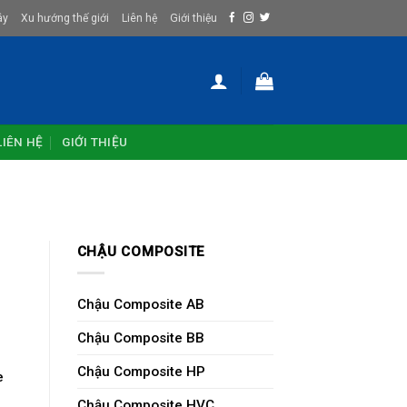
ây
Xu hướng thế giới
Liên hệ
Giới thiệu
LIÊN HỆ
GIỚI THIỆU
CHẬU COMPOSITE
Chậu Composite AB
Chậu Composite BB
Chậu Composite HP
e
Chậu Composite HVC