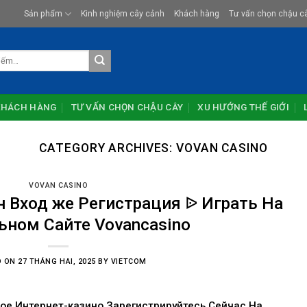
Sản phẩm
Kinh nghiệm cây cảnh
Khách hàng
Tư vấn chọn chậu c
KHÁCH HÀNG
TƯ VẤN CHỌN CHẬU CÂY
XU HƯỚNG THẾ GIỚI
CATEGORY ARCHIVES:
VOVAN CASINO
VOVAN CASINO
н Вход же Регистрация ᐉ Играть На
ном Сайте Vovancasino
D ON
27 THÁNG HAI, 2025
BY
VIETCOM
ое Интернет-казино Зарегистрируйтесь Сейчас На