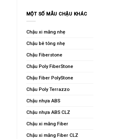
MỘT SỐ MẪU CHẬU KHÁC
Chậu xi măng nhẹ
Chậu bê tông nhẹ
Chậu Fiberstone
Chậu Poly FiberStone
Chậu Fiber PolyStone
Chậu Poly Terrazzo
Chậu nhựa ABS
Chậu nhựa ABS CLZ
Chậu xi măng Fiber
Chậu xi măng Fiber CLZ