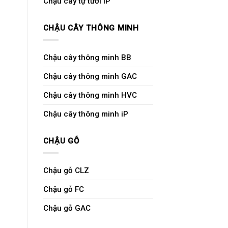
Chậu cây tự tưới iP
CHẬU CÂY THÔNG MINH
Chậu cây thông minh BB
Chậu cây thông minh GAC
Chậu cây thông minh HVC
Chậu cây thông minh iP
CHẬU GỖ
Chậu gỗ CLZ
Chậu gỗ FC
Chậu gỗ GAC