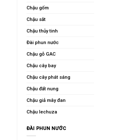
Chậu gốm
Chậu sắt
Chậu thủy tinh
Đài phun nước
Chậu gỗ GAC
Chậu cây bay
Chậu cây phát sáng
Chậu đất nung
Chậu giả mây đan
Chậu lechuza
ĐÀI PHUN NƯỚC