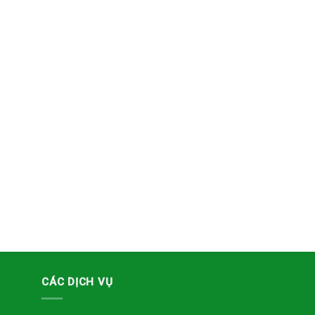
CÁC DỊCH VỤ