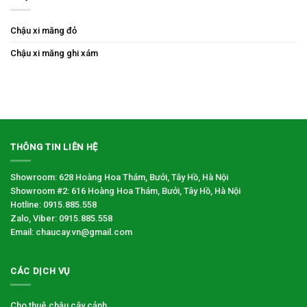
Chậu xi măng đỏ
Chậu xi măng ghi xám
THÔNG TIN LIÊN HỆ
Showroom: 628 Hoàng Hoa Thám, Bưởi, Tây Hồ, Hà Nội
Showroom #2: 616 Hoàng Hoa Thám, Bưởi, Tây Hồ, Hà Nội
Hotline: 0915.885.558
Zalo, Viber: 0915.885.558
Email: chaucay.vn@gmail.com
CÁC DỊCH VỤ
Cho thuê chậu cây cảnh