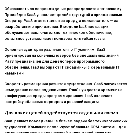
Обязанность за сопровождение распределяется по-разному.
Провайдер SaaS управляет целой структурой и приложениями.
Оператор PaaS ответственен за среду, а пользователь — за
разработанные приложения. В модели IaaS поставщик
обслуживает исключительно техническое обеспечение,
остальное устанавливает пользователь vulkan russia.
Основная аудитория различается по IT умениям. SaaS
ориентирован на конечных юзеров без специальных знаний.
PaaS предназначен для девелоперов программного
обеспечения. IaaS выбирают IT сисадмины с серьезными IT
навыками.
Скорость размещения разнится существенно. SaaS запускается
немедленно после подключения. PaaS нуждается времени на
конфигурацию среды программирования. IaaS включает
настройку облачных серверов и решений защиты.
Для каких целей задействуется отдельная схема
SaaS решает повседневные бизнес-задачи без технологических
трудностей. Компании используют облачные CRM-системы для
администрирования реализацией и клиентской данными.