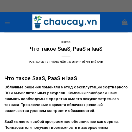
Skip
to
content
PRESS
Что такое SaaS, PaaS и IaaS
POSTED ON
13 THÁNG NĂM, 2026
BY
HUỲNH THẾ ANH
Что такое SaaS, PaaS и IaaS
Облачные решения поменяли метод к эксплуатации софтверного
ПО и вычислительных ресурсов. Компании приобрели шанс
снимать необходимые средства вместо покупки затратного
техники. Три ключевые варианта облачных решений
различаются уровнем контроля и обязанностей.
SaaS является собой программное обеспечение как сервис.
Пользователи получают возможность к завершенным