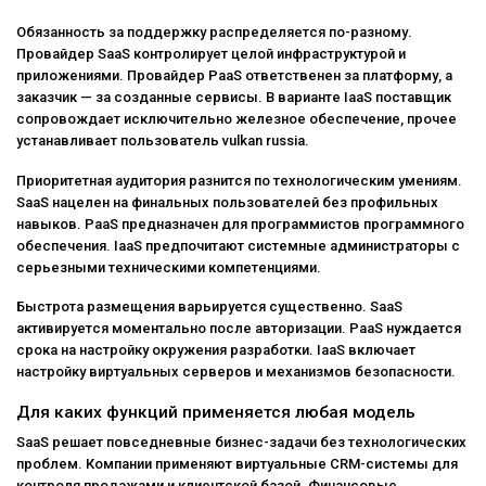
Обязанность за поддержку распределяется по-разному.
Провайдер SaaS контролирует целой инфраструктурой и
приложениями. Провайдер PaaS ответственен за платформу, а
заказчик — за созданные сервисы. В варианте IaaS поставщик
сопровождает исключительно железное обеспечение, прочее
устанавливает пользователь vulkan russia.
Приоритетная аудитория разнится по технологическим умениям.
SaaS нацелен на финальных пользователей без профильных
навыков. PaaS предназначен для программистов программного
обеспечения. IaaS предпочитают системные администраторы с
серьезными техническими компетенциями.
Быстрота размещения варьируется существенно. SaaS
активируется моментально после авторизации. PaaS нуждается
срока на настройку окружения разработки. IaaS включает
настройку виртуальных серверов и механизмов безопасности.
Для каких функций применяется любая модель
SaaS решает повседневные бизнес-задачи без технологических
проблем. Компании применяют виртуальные CRM-системы для
контроля продажами и клиентской базой. Финансовые