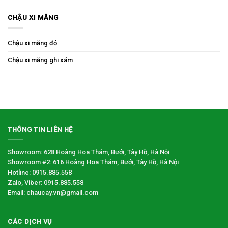
CHẬU XI MĂNG
Chậu xi măng đỏ
Chậu xi măng ghi xám
THÔNG TIN LIÊN HỆ
Showroom: 628 Hoàng Hoa Thám, Bưởi, Tây Hồ, Hà Nội
Showroom #2: 616 Hoàng Hoa Thám, Bưởi, Tây Hồ, Hà Nội
Hotline: 0915.885.558
Zalo, Viber: 0915.885.558
Email: chaucay.vn@gmail.com
CÁC DỊCH VỤ