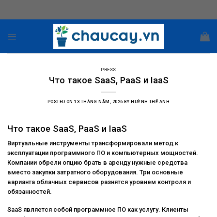
Skip
to
content
PRESS
Что такое SaaS, PaaS и IaaS
POSTED ON
13 THÁNG NĂM, 2026
BY
HUỲNH THẾ ANH
Что такое SaaS, PaaS и IaaS
Виртуальные инструменты трансформировали метод к
эксплуатации программного ПО и компьютерных мощностей.
Компании обрели опцию брать в аренду нужные средства
вместо закупки затратного оборудования. Три основные
варианта облачных сервисов разнятся уровнем контроля и
обязанностей.
SaaS является собой программное ПО как услугу. Клиенты