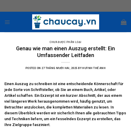
Skip
to
content
CHƯA ĐƯỢC PHÂN LOẠI
Genau wie man einen Auszug erstellt: Ein
Umfassender Leitfaden
POSTED ON
27 THÁNG MƯỜI HAI, 2025
BY
HUỲNH THẾ ANH
Einen Auszug zu schreiben ist eine entscheidende Könnerschaft für
jede Sorte von Schriftsteller, ob Sie an einem Buch, Artikel, oder
Artikel schaffen. Ein Exzerpt ist ein kurzer Abschnitt, der aus einem
viel längeren Werk herausgenommen wird, häufig genutzt, um
Betrachter anzulocken, die kompletten Materialien zu lesen. In
diesem Überblick werden
wir sicherlich Ihnen alle gebrauchten Tipps
und Techniken liefern, um ein fesselndes Exzerpt zu erstellen, das
Ihre Zielgruppe fasziniert.