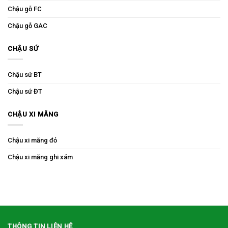
Chậu gỗ FC
Chậu gỗ GAC
CHẬU SỨ
Chậu sứ BT
Chậu sứ ĐT
CHẬU XI MĂNG
Chậu xi măng đỏ
Chậu xi măng ghi xám
THÔNG TIN LIÊN HỆ