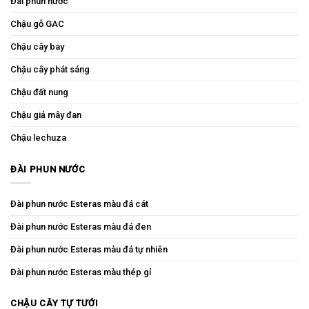
Đài phun nước
Chậu gỗ GAC
Chậu cây bay
Chậu cây phát sáng
Chậu đất nung
Chậu giả mây đan
Chậu lechuza
ĐÀI PHUN NƯỚC
Đài phun nước Esteras màu đá cát
Đài phun nước Esteras màu đá đen
Đài phun nước Esteras màu đá tự nhiên
Đài phun nước Esteras màu thép gỉ
CHẬU CÂY TỰ TƯỚI