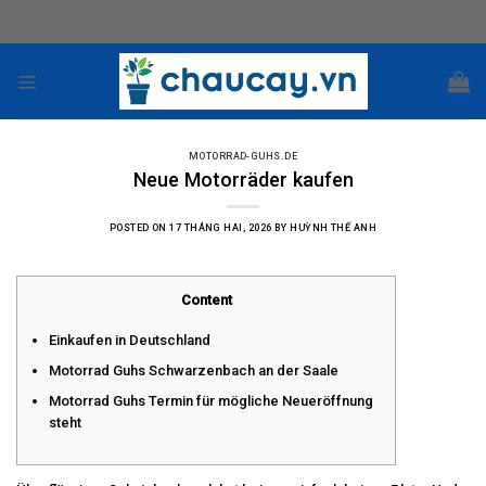
Skip
to
content
MOTORRAD-GUHS.DE
Neue Motorräder kaufen
POSTED ON
17 THÁNG HAI, 2026
BY
HUỲNH THẾ ANH
Content
Einkaufen in Deutschland
Motorrad Guhs Schwarzenbach an der Saale
Motorrad Guhs Termin für mögliche Neueröffnung
steht