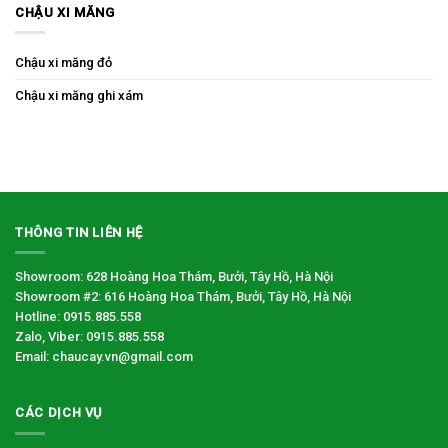
CHẬU XI MĂNG
Chậu xi măng đỏ
Chậu xi măng ghi xám
THÔNG TIN LIÊN HỆ
Showroom: 628 Hoàng Hoa Thám, Bưởi, Tây Hồ, Hà Nội
Showroom #2: 616 Hoàng Hoa Thám, Bưởi, Tây Hồ, Hà Nội
Hotline: 0915.885.558
Zalo, Viber: 0915.885.558
Email: chaucay.vn@gmail.com
CÁC DỊCH VỤ