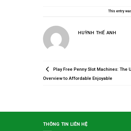
This entry wa
HUỲNH THẾ ANH
Play Free Penny Slot Machines: The U
Overview to Affordable Enjoyable
THÔNG TIN LIÊN HỆ