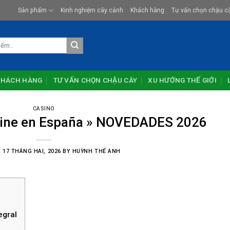
Sản phẩm
Kinh nghiệm cây cảnh
Khách hàng
Tư vấn chọn chậu c
KHÁCH HÀNG
TƯ VẤN CHỌN CHẬU CÂY
XU HƯỚNG THẾ GIỚI
CASINO
line en España » NOVEDADES 2026
N
17 THÁNG HAI, 2026
BY
HUỲNH THẾ ANH
egral