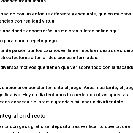
ividades fraudulentas.
 nacido con un enfoque diferente y escalable, que en muchos
ncias con realidad virtual.
sinos donde encontrarás las mejores ruletas online aquí.
o para nunca repetir juego.
unda pasión por los casinos en línea impulsa nuestros esfuer
estros lectores a tomar decisiones informadas.
diversos motivos que tienen que ver sobre todo con la fiscalid
evolucionaron constantemente el juego. Años más tarde, el jue
nificativo. Hoy en día tentamos la suerte con otras apuestas
edes conseguir el premio grande y millonario divirtiéndote.
ntegral en directo
 con giros gratis sin depósito tras verificar tu cuenta, una