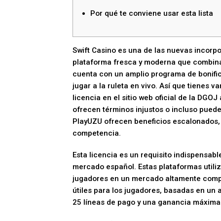
Por qué te conviene usar esta lista
Swift Casino es una de las nuevas incor
plataforma fresca y moderna que combina 
cuenta con un amplio programa de bonif
jugar a la ruleta en vivo. Así que tienes v
licencia en el sitio web oficial de la DGOJ
ofrecen términos injustos o incluso pued
PlayUZU ofrecen beneficios escalonados, 
competencia.
Esta licencia es un requisito indispensab
mercado español. Estas plataformas utiliz
jugadores en un mercado altamente competi
útiles para los jugadores, basadas en un a
25 líneas de pago y una ganancia máxima