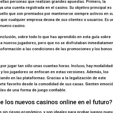
llas personas que realizan grandes apuestas. Primero, la
a una cuenta registrada en el casino. Su objetivo principal es
uello que son premiados por mantenerse siempre activos en s
lo que cualquier empresa desea de sus clientes o usuarios. Es u
n nuevo casino.
clusión, sobre todo lo que has aprendido en esta guía sobre
ra nuevos jugadores, pero que no se disfrutaban inmediatamen
ansformación a las condiciones de las promociones y los bonos
s por jugar tan sólo unas cuantas horas. Incluso, hay modalida
y los jugadores se enfocan en estas versiones. Además, los
ando en las plataformas. Gracias a la legalización de este
orte favorito desde la comodidad de sus casas. Sienten emoció
les de una forma de juego confiable.
 los nuevos casinos online en el futuro?
ots sin riesgo económico, y son ideales para probar juegos nuev