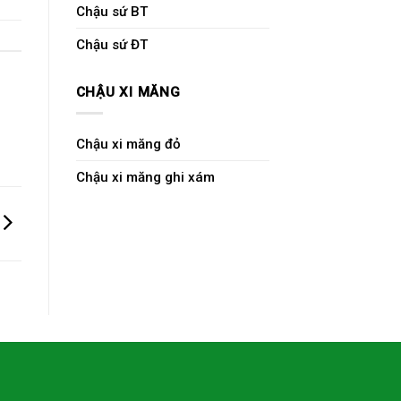
Chậu sứ BT
Chậu sứ ĐT
CHẬU XI MĂNG
Chậu xi măng đỏ
Chậu xi măng ghi xám